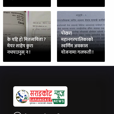
पोखरा
के यहि हो मितव्ययिता ?
महानगरपालिकाको
मेयर साहेप कुरा
स्वर्णिम अवकास
नचपाउनुस् न !
योजनामा गलफती !