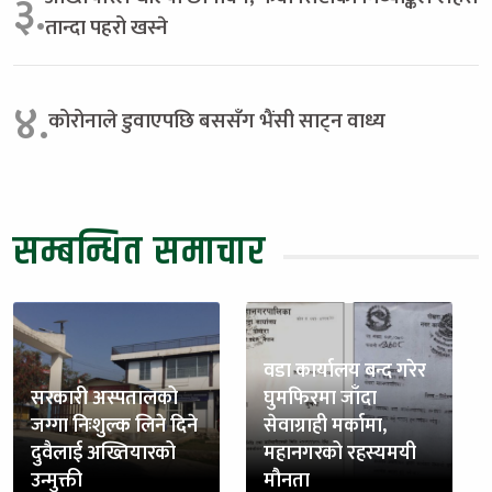
३.
तान्दा पहरो खस्ने
४.
कोरोनाले डुवाएपछि बससँग भैंसी साट्न वाध्य
सम्बन्धित समाचार
वडा कार्यालय बन्द गरेर
सरकारी अस्पतालको
घुमफिरमा जाँदा
जग्गा निःशुल्क लिने दिने
सेवाग्राही मर्कामा,
दुवैलाई अख्तियारको
महानगरको रहस्यमयी
उन्मुक्ती
मौनता