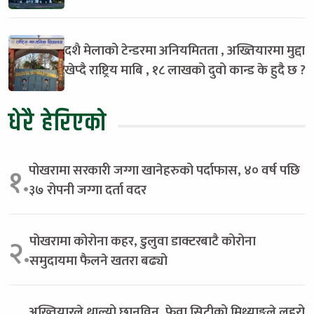
दशै मेलाको टेन्डरमा अनियमितता , अख्तियारमा मुद्दा
खेप्दै राष्ट्रिय माबि , १८ लाखको दुवो कान्ड के हुदै छ ?
धेरै हेरिएको
पोखरामा सरकारी जग्गा खानेहरुको पर्दाफास, ४० वर्ष पछि
१.
३७ रोपनी जग्गा दर्ता वदर
पोखरामा कोरोना कहर, डुलुवा डाक्टरबाटै कोरोना
२.
समुदायमा फैलने खतरा बढ्यो
अख्तियारले थाल्यो छानविन, फेवा सिटीको मिथ्याङ्कले लहरो