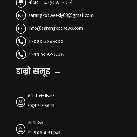
पोखरा - ८, न्युरोड, कास्की
sarangkotweekly63@gmail.com
info@sarangkotnews.com
+९७७०६१४४५०००
+९७७ ९८५६०३३३९१
हाम्रो समूह
प्रधान सम्पादक
यदुनाथ बन्जारा
सम्पादक
डा. पदम ब. खड्का