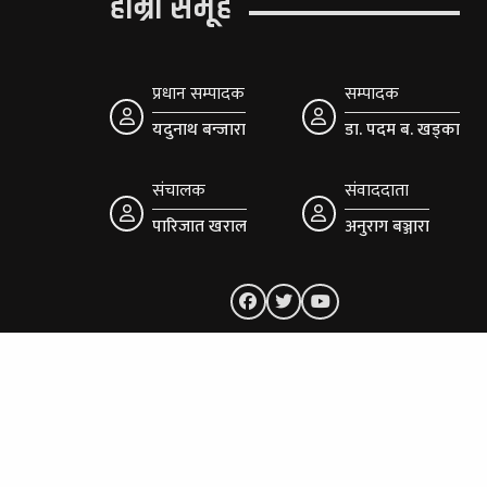
हाम्रो समूह
प्रधान सम्पादक
सम्पादक
यदुनाथ बन्जारा
डा. पदम ब. खड्का
संचालक
संवाददाता
पारिजात खराल
अनुराग बञ्जारा
ं:
© २०७५ - सराङकोट साप्ताहिकमा सर्वाधिकार सुरक्ष