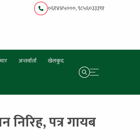
०६१४४५०००, ९८५६०३३३९१
चार
अन्तर्वार्ता
खेलकुद
सन निरिह, पत्र गायब