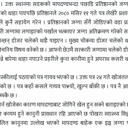
क्त स्थानमा सडकको मापदण्डभन्दा पछाडि प्रतिष्ठानको जग्ग
ो थाहा पाएपछि प्रतिष्ठानले २०८० मंसिर ११ गते पत्र लेखेरै प्रश
े कुनै सहायेग गरेन । प्रतिष्ठानको जग्गा सँगै जोडिएको वडा प्र
ारी जग्गामा लगाइएको पर्खाल भत्काएर जग्गा अतिक्रमण गरेको स
मी भन्छन् डोजर चलेको थाहै पाइएन । मुख्य चोकमा डोजर चलेको थ
 सोचनिय विषय वनेको छ । आफ्नो छेउमै सरकारी जग्गामा चलेको ड
े बारेमा थाहा नपाउने प्रहरीले कुना कानीमा हुने अपराध कसरी थ
 कास्कीलाई पठाएको पत्र गायव भएको छ । उक्त पत्र २४ गते खोजत
एको छ । पत्र कहाँ कसले गायव पा¥यो, खुल्न बाँकी छ । पत्र नै 
म्मकै छ ।
सार्न खोजेका कारण मापदण्डबाट जोगिने खेल हुन सक्ने बताइएको 
ाबर कायम हुने कानुनी प्रावधान रहि आएको छ पोखरा स्वास्थ्य विज्
्रचलित कानुनमा उल्लेख भएको मापदण्ड बाहेक एक इञ्च जग्गा 