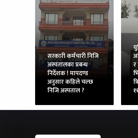
य
सरकारी कर्मचारी निजि
आ
अस्पतालका प्रबन्ध
र 
निर्देशक ! मापदण्ड
भि
अनुसार कहिले चल्छ
त्
निजि अस्पताल ?
११