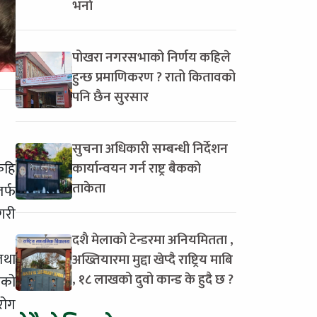
भर्ना
पोखरा नगरसभाको निर्णय कहिले
हुन्छ प्रमाणिकरण ? रातो कितावको
पनि छैन सुरसार
सुचना अधिकारी सम्बन्धी निर्देशन
ेहि
कार्यान्वयन गर्न राष्ट्र बैकको
ताकेता
र्फ
गरी
दशै मेलाको टेन्डरमा अनियमितता ,
तथा
अख्तियारमा मुद्दा खेप्दै राष्ट्रिय माबि
, १८ लाखको दुवो कान्ड के हुदै छ ?
कको
 रोग