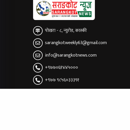
पोखरा - ८, न्युरोड, कास्की
sarangkotweekly63@gmail.com
info@sarangkotnews.com
+९७७०६१४४५०००
+९७७ ९८५६०३३३९१
सूचना तथा प्रसारण विभाग दर्ता नं:
प्रेस काउन्सिल सूचीकरण न
८२२/०७४/७५
१११३/२०७४/०७५