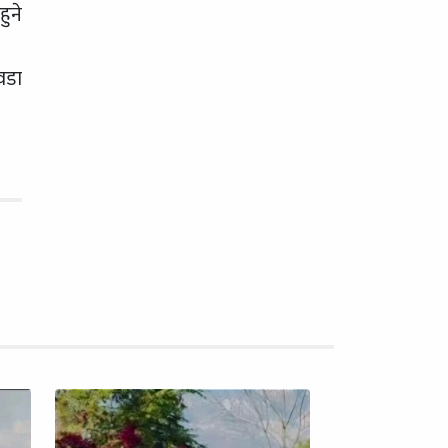
ुने
वडा