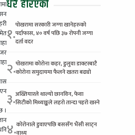
धेरै हेरिएको
ामा
ासन
हरी
पोखरामा सरकारी जग्गा खानेहरुको
१.
मेत
पर्दाफास, ४० वर्ष पछि ३७ रोपनी जग्गा
दर्ता वदर
ाहा
ोजर
ाहा
पोखरामा कोरोना कहर, डुलुवा डाक्टरबाटै
२.
कोरोना समुदायमा फैलने खतरा बढ्यो
लास
आएन
अख्तियारले थाल्यो छानविन, फेवा
३.
सिटीको मिथ्याङ्कले लहरो तान्दा पहरो खस्ने
छ ।
ञान
कोरोनाले डुवाएपछि बससँग भैंसी साट्न
४.
पनि
वाध्य