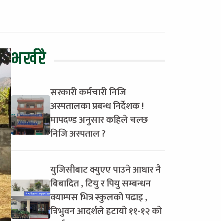
भर्खरै
सरकारी कर्मचारी निजि
अस्पतालका प्रबन्ध निर्देशक !
मापदण्ड अनुसार कहिले चल्छ
निजि अस्पताल ?
युजिसीबाट क्युएए पाउने आधार नै
बिबादित , टियु र पियु सम्बन्धन
क्याम्पस भित्र स्कुलको पढाइ ,
त्रिभुवन आदर्शले हटायो ११-१२ को