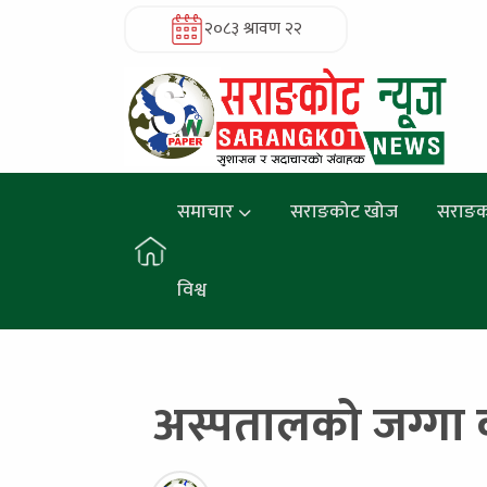
२०८३ श्रावण २२
समाचार
सराङकोट खोज
सराङक
विश्व
अस्पतालको जग्गा कब