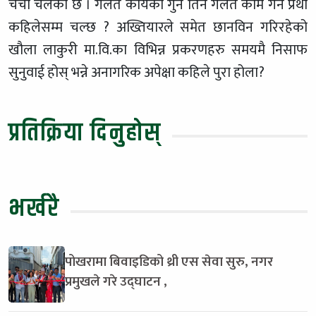
चर्चा चलेको छ । गलत कार्यको गुन तिर्न गलतै काम गर्ने प्रथा
कहिलेसम्म चल्छ ? अख्तियारले समेत छानविन गरिरहेको
खौला लाकुरी मा.वि.का विभिन्न प्रकरणहरु समयमै निसाफ
सुनुवाई होस् भन्ने अनागरिक अपेक्षा कहिले पुरा होला?
प्रतिक्रिया दिनुहोस्
भर्खरै
पोखरामा बिवाइडिको थ्री एस सेवा सुरु, नगर
प्रमुखले गरे उद्घाटन ,