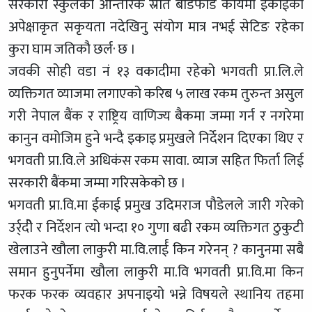
सरकारी स्कुलको आन्तरिक स्रोत बाँडफाँड कार्यमा ईकाईको
अपेक्षाकृत सकृयता नदेखिनु संयोग मात्र नभई सेटिङ रहेका
कुरा घाम जतिकौ छर्ल· छ ।
जवकी सोही वडा नं १३ वकादीमा रहेको भगवती प्रा.लि.ले
व्यक्तिगत व्याजमा लगाएको करिब ५ लाख रकम तुरुन्त असुल
गरी नेपाल बैंक र राष्ट्रिय वाणिज्य बैकमा जम्मा गर्न र नगरेमा
कानुन वमोजिम हुने भन्दै इकाइ प्रमुखले निर्देशन दिएका थिए र
भगवती प्रा.वि.ले अधिकंस रकम सावा. व्याज सहित फिर्ता लिई
सरकारी बैंकमा जम्मा गरिसकेको छ ।
भगवती प्रा.वि.मा ईकाई प्रमुख उदिमराज पौडेलले जारी गरेको
उर्र्दीे र निर्देशन त्यो भन्दा १० गुणा बढी रकम व्यक्तिगत ठुकुटी
खेलाउने खौला लाकुरी मा.वि.लार्ई किन गरेनन् ? कानुनमा सबै
समान हुनुपर्नेमा खौला लाकुरी मा.वि भगवती प्रा.वि.मा किन
फरक फरक व्यवहार अपनाइयो भन्ने विषयले स्थानिय तहमा