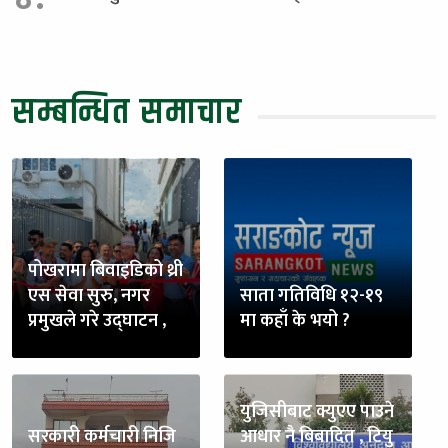
सम्बन्धित समाचार
पोखरामा बिवाइडिको थ्री
एस सेवा सुरु, नगर
साता गतिविधि १२-१९
प्रमुखले गरे उद्घाटन ,
मा कहाँ के भयो ?
युजिसीबाट क्युएए पाउने
सरकारी कर्मचारी निजि
आधार नै बिबादित , टियु