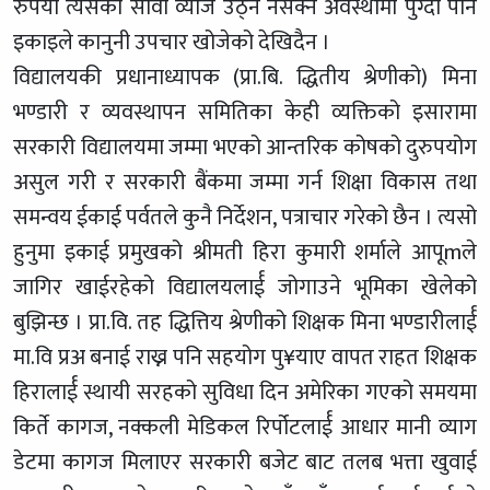
रुपैयाँ त्यसको सावा व्याज उठ्न नसक्ने अवस्थामा पुग्दा पनि
इकाइले कानुनी उपचार खोजेको देखिदैन ।
विद्यालयकी प्रधानाध्यापक (प्रा.बि. द्धितीय श्रेणीको) मिना
भण्डारी र व्यवस्थापन समितिका केही व्यक्तिको इसारामा
सरकारी विद्यालयमा जम्मा भएको आन्तरिक कोषको दुरुपयोग
असुल गरी र सरकारी बैंकमा जम्मा गर्न शिक्षा विकास तथा
समन्वय ईकाई पर्वतले कुनै निर्देशन, पत्राचार गरेको छैन । त्यसो
हुनुमा इकाई प्रमुखको श्रीमती हिरा कुमारी शर्माले आपूmले
जागिर खाईरहेको विद्यालयलार्ई जोगाउने भूमिका खेलेको
बुझिन्छ । प्रा.वि. तह द्धित्तिय श्रेणीको शिक्षक मिना भण्डारीलार्ई
मा.वि प्रअ बनाई राख्न पनि सहयोग पु¥याए वापत राहत शिक्षक
हिरालार्ई स्थायी सरहको सुविधा दिन अमेरिका गएको समयमा
किर्ते कागज, नक्कली मेडिकल रिर्पोटलार्ई आधार मानी व्याग
डेटमा कागज मिलाएर सरकारी बजेट बाट तलब भत्ता खुवाई