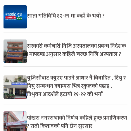
साता गतिविधि १२-१९ मा कहाँ के भयो ?
सरकारी कर्मचारी निजि अस्पतालका प्रबन्ध निर्देशक
! मापदण्ड अनुसार कहिले चल्छ निजि अस्पताल ?
युजिसीबाट क्युएए पाउने आधार नै बिबादित , टियु र
पियु सम्बन्धन क्याम्पस भित्र स्कुलको पढाइ ,
त्रिभुवन आदर्शले हटायो ११-१२ को भर्ना
पोखरा नगरसभाको निर्णय कहिले हुन्छ प्रमाणिकरण
? रातो कितावको पनि छैन सुरसार