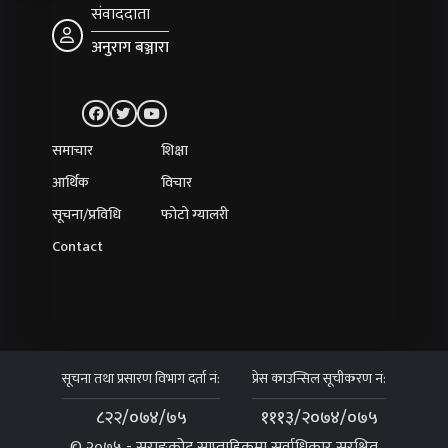
संवाददाता
अनुराग बञ्जारा
समाचार
शिक्षा
आर्थिक
विचार
सूचना/प्रविधि
फोटो ग्यालरी
Contact
सूचना तथा प्रसारण विभाग दर्ता नं:
प्रेस काउन्सिल सूचीकरण नं:
८२२/०७४/७५
१११३/२०७४/०७५
© २०७५ - सराङकोट साप्ताहिकमा सर्वाधिकार सुरक्षित