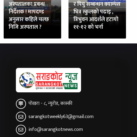
अस्पतालका प्रबन्ध
र पियु सम्बन्धन क्याम्पस
निर्देशक ! मापदण्ड
भित्र स्कुलको पढाइ ,
अनुसार कहिले चल्छ
त्रिभुवन आदर्शले हटायो
निजि अस्पताल ?
११-१२ को भर्ना
पोखरा - ८, न्युरोड, कास्की
sarangkotweekly63@gmail.com
info@sarangkotnews.com