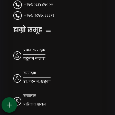
+९७७०६१४४५०००
+९७७ ९८५६०३३३९१
हाम्रो समूह
प्रधान सम्पादक
यदुनाथ बन्जारा
सम्पादक
डा. पदम ब. खड्का
संचालक
पारिजात खराल