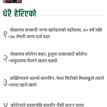
धेरै हेरिएको
पोखरामा सरकारी जग्गा खानेहरुको पर्दाफास, ४० वर्ष पछि
१.
३७ रोपनी जग्गा दर्ता वदर
पोखरामा कोरोना कहर, डुलुवा डाक्टरबाटै कोरोना
२.
समुदायमा फैलने खतरा बढ्यो
अख्तियारले थाल्यो छानविन, फेवा सिटीको मिथ्याङ्कले लहरो
३.
तान्दा पहरो खस्ने
४.
कोरोनाले डुवाएपछि बससँग भैंसी साट्न वाध्य