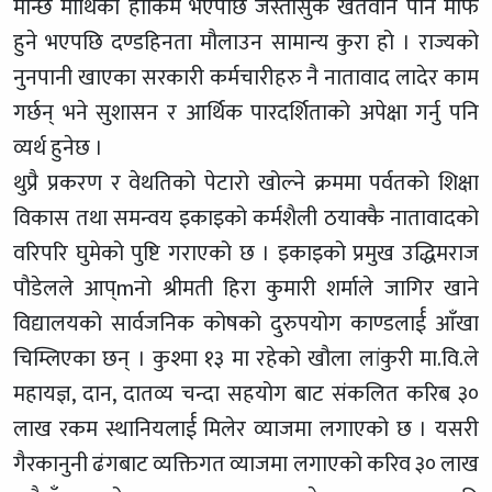
मान्छे माथिका हाकिम भएपछि जस्तोसुकै खतवान पनि माफ
हुने भएपछि दण्डहिनता मौलाउन सामान्य कुरा हो । राज्यको
नुनपानी खाएका सरकारी कर्मचारीहरु नै नातावाद लादेर काम
गर्छन् भने सुशासन र आर्थिक पारदर्शिताको अपेक्षा गर्नु पनि
व्यर्थ हुनेछ ।
थुप्रै प्रकरण र वेथतिको पेटारो खोल्ने क्रममा पर्वतको शिक्षा
विकास तथा समन्वय इकाइको कर्मशैली ठयाक्कै नातावादको
वरिपरि घुमेको पुष्टि गराएको छ । इकाइको प्रमुख उद्धिमराज
पौडेलले आप्mनो श्रीमती हिरा कुमारी शर्माले जागिर खाने
विद्यालयको सार्वजनिक कोषको दुरुपयोग काण्डलार्ई आँखा
चिम्लिएका छन् । कुश्मा १३ मा रहेको खौला लांकुरी मा.वि.ले
महायज्ञ, दान, दातव्य चन्दा सहयोग बाट संकलित करिब ३०
लाख रकम स्थानियलार्ई मिलेर व्याजमा लगाएको छ । यसरी
गैरकानुनी ढंगबाट व्यक्तिगत व्याजमा लगाएको करिव ३० लाख