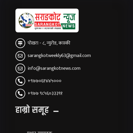
पोखरा - ८, न्युरोड, कास्की
sarangkotweekly63@gmail.com
info@sarangkotnews.com
+९७७०६१४४५०००
+९७७ ९८५६०३३३९१
हाम्रो समूह