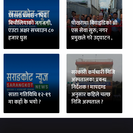
जिल्ला प्रशासन भित्रै
बिचौलियाको जगजगी,
पोखरामा बिवाइडिको थ्री
एउटा अक्षर सच्याउन ८०
एस सेवा सुरु, नगर
हजार घुस
प्रमुखले गरे उद्घाटन ,
सरकारी कर्मचारी निजि
अस्पतालका प्रबन्ध
निर्देशक ! मापदण्ड
साता गतिविधि १२-१९
अनुसार कहिले चल्छ
मा कहाँ के भयो ?
निजि अस्पताल ?