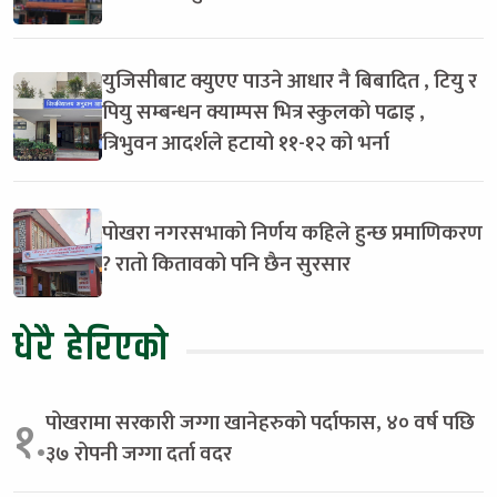
युजिसीबाट क्युएए पाउने आधार नै बिबादित , टियु र
पियु सम्बन्धन क्याम्पस भित्र स्कुलको पढाइ ,
त्रिभुवन आदर्शले हटायो ११-१२ को भर्ना
पोखरा नगरसभाको निर्णय कहिले हुन्छ प्रमाणिकरण
? रातो कितावको पनि छैन सुरसार
धेरै हेरिएको
पोखरामा सरकारी जग्गा खानेहरुको पर्दाफास, ४० वर्ष पछि
१.
३७ रोपनी जग्गा दर्ता वदर