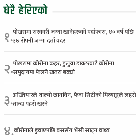
धेरै हेरिएको
पोखरामा सरकारी जग्गा खानेहरुको पर्दाफास, ४० वर्ष पछि
१.
३७ रोपनी जग्गा दर्ता वदर
पोखरामा कोरोना कहर, डुलुवा डाक्टरबाटै कोरोना
२.
समुदायमा फैलने खतरा बढ्यो
अख्तियारले थाल्यो छानविन, फेवा सिटीको मिथ्याङ्कले लहरो
३.
तान्दा पहरो खस्ने
४.
कोरोनाले डुवाएपछि बससँग भैंसी साट्न वाध्य