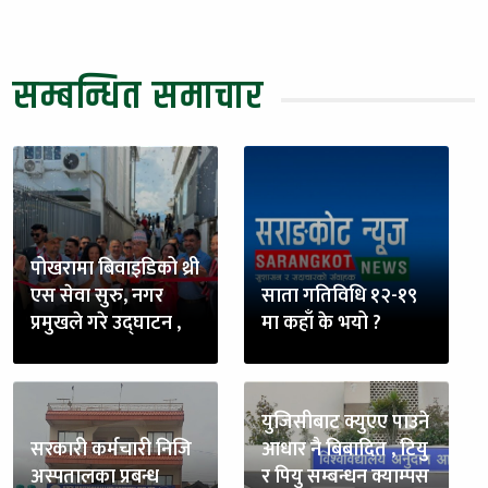
सम्बन्धित समाचार
पोखरामा बिवाइडिको थ्री
एस सेवा सुरु, नगर
साता गतिविधि १२-१९
प्रमुखले गरे उद्घाटन ,
मा कहाँ के भयो ?
युजिसीबाट क्युएए पाउने
सरकारी कर्मचारी निजि
आधार नै बिबादित , टियु
अस्पतालका प्रबन्ध
र पियु सम्बन्धन क्याम्पस