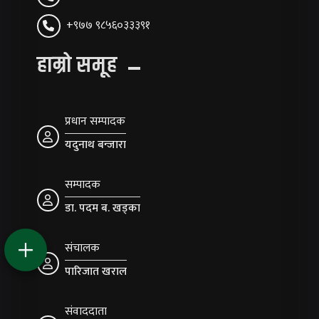
+९७७ ९८५६०३३३९१
हाम्रो समूह
प्रधान सम्पादक
यदुनाथ बन्जारा
सम्पादक
डा. पदम ब. खड्का
संचालक
पारिजात खराल
संवाददाता