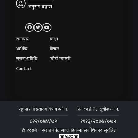
अनुराग बञ्जारा
समाचार
शिक्षा
आर्थिक
विचार
सूचना/प्रविधि
फोटो ग्यालरी
Contact
सूचना तथा प्रसारण विभाग दर्ता नं:
प्रेस काउन्सिल सूचीकरण नं:
८२२/०७४/७५
१११३/२०७४/०७५
© २०७५ - सराङकोट साप्ताहिकमा सर्वाधिकार सुरक्षित