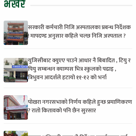
भर्खरै
सरकारी कर्मचारी निजि अस्पतालका प्रबन्ध निर्देशक
! मापदण्ड अनुसार कहिले चल्छ निजि अस्पताल ?
युजिसीबाट क्युएए पाउने आधार नै बिबादित , टियु र
पियु सम्बन्धन क्याम्पस भित्र स्कुलको पढाइ ,
त्रिभुवन आदर्शले हटायो ११-१२ को भर्ना
पोखरा नगरसभाको निर्णय कहिले हुन्छ प्रमाणिकरण
? रातो कितावको पनि छैन सुरसार