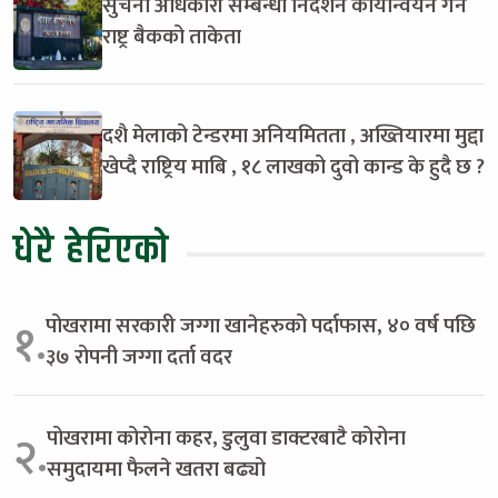
सुचना अधिकारी सम्बन्धी निर्देशन कार्यान्वयन गर्न
राष्ट्र बैकको ताकेता
दशै मेलाको टेन्डरमा अनियमितता , अख्तियारमा मुद्दा
खेप्दै राष्ट्रिय माबि , १८ लाखको दुवो कान्ड के हुदै छ ?
धेरै हेरिएको
पोखरामा सरकारी जग्गा खानेहरुको पर्दाफास, ४० वर्ष पछि
१.
३७ रोपनी जग्गा दर्ता वदर
पोखरामा कोरोना कहर, डुलुवा डाक्टरबाटै कोरोना
२.
समुदायमा फैलने खतरा बढ्यो