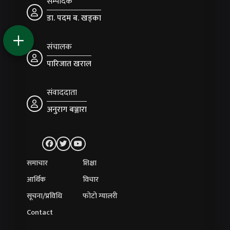
सम्पादक
डा. पदम ब. खड्का
संचालक
पारिजात खराल
संवाददाता
अनुराग बञ्जारा
समाचार
शिक्षा
आर्थिक
विचार
सूचना/प्रविधि
फोटो ग्यालरी
Contact