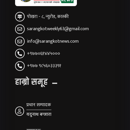
पोखरा - ८, न्युरोड, कास्की
sarangkotweekly63@gmail.com
info@sarangkotnews.com
+९७७०६१४४५०००
+९७७ ९८५६०३३३९१
हाम्रो समूह
प्रधान सम्पादक
यदुनाथ बन्जारा