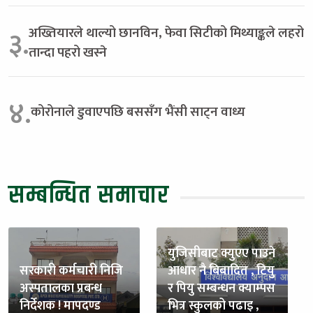
अख्तियारले थाल्यो छानविन, फेवा सिटीको मिथ्याङ्कले लहरो
३.
तान्दा पहरो खस्ने
४.
कोरोनाले डुवाएपछि बससँग भैंसी साट्न वाध्य
सम्बन्धित समाचार
युजिसीबाट क्युएए पाउने
सरकारी कर्मचारी निजि
आधार नै बिबादित , टियु
अस्पतालका प्रबन्ध
र पियु सम्बन्धन क्याम्पस
निर्देशक ! मापदण्ड
भित्र स्कुलको पढाइ ,