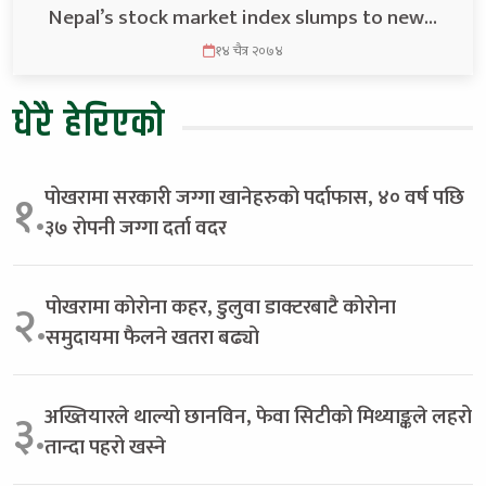
Nepal’s stock market index slumps to new…
१४ चैत्र २०७४
धेरै हेरिएको
पोखरामा सरकारी जग्गा खानेहरुको पर्दाफास, ४० वर्ष पछि
१.
३७ रोपनी जग्गा दर्ता वदर
पोखरामा कोरोना कहर, डुलुवा डाक्टरबाटै कोरोना
२.
समुदायमा फैलने खतरा बढ्यो
अख्तियारले थाल्यो छानविन, फेवा सिटीको मिथ्याङ्कले लहरो
३.
तान्दा पहरो खस्ने