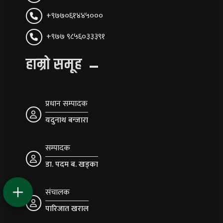
+९७७०६१४४५०००
+९७७ ९८५६०३३३९१
हाम्रो समूह
प्रधान सम्पादक
यदुनाथ बन्जारा
सम्पादक
डा. पदम ब. खड्का
संचालक
पारिजात खराल