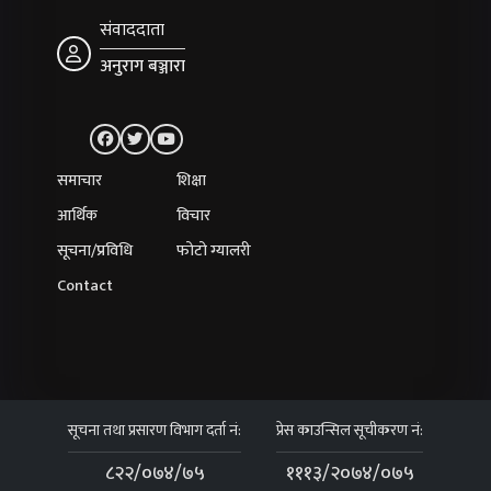
संवाददाता
अनुराग बञ्जारा
समाचार
शिक्षा
आर्थिक
विचार
सूचना/प्रविधि
फोटो ग्यालरी
Contact
सूचना तथा प्रसारण विभाग दर्ता नं:
प्रेस काउन्सिल सूचीकरण नं:
८२२/०७४/७५
१११३/२०७४/०७५