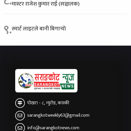
८.
मास्टर राजेश कुमार राई (सञ्चालक)
९.
स्मार्ट लाइटले बानी बिगार्‍याे
पोखरा - ८, न्युरोड, कास्की
sarangkotweekly63@gmail.com
info@sarangkotnews.com