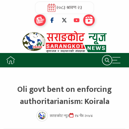
२०८३ श्रावण २३
Oli govt bent on enforcing
authoritarianism: Koirala
सराङकोट न्यूज
१४ चैत्र २०७४