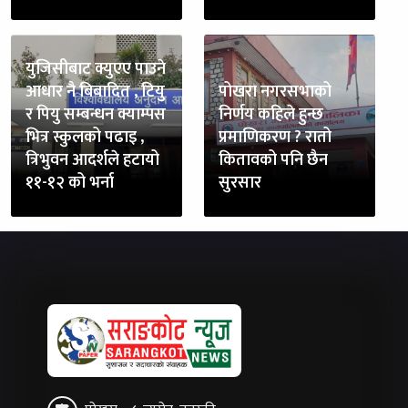
युजिसीबाट क्युएए पाउने
आधार नै बिबादित , टियु
पोखरा नगरसभाको
र पियु सम्बन्धन क्याम्पस
निर्णय कहिले हुन्छ
भित्र स्कुलको पढाइ ,
प्रमाणिकरण ? रातो
त्रिभुवन आदर्शले हटायो
कितावको पनि छैन
११-१२ को भर्ना
सुरसार