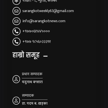
पोखरा - ८, न्युरोड, कास्की
sarangkotweekly63@gmail.com
info@sarangkotnews.com
+९७७०६१४४५०००
+९७७ ९८५६०३३३९१
हाम्रो समूह
प्रधान सम्पादक
यदुनाथ बन्जारा
सम्पादक
डा. पदम ब. खड्का