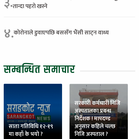
३.
तान्दा पहरो खस्ने
४.
कोरोनाले डुवाएपछि बससँग भैंसी साट्न वाध्य
सम्बन्धित समाचार
सरकारी कर्मचारी निजि
अस्पतालका प्रबन्ध
निर्देशक ! मापदण्ड
साता गतिविधि १२-१९
अनुसार कहिले चल्छ
मा कहाँ के भयो ?
निजि अस्पताल ?