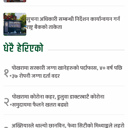
सुचना अधिकारी सम्बन्धी निर्देशन कार्यान्वयन गर्न
राष्ट्र बैकको ताकेता
धेरै हेरिएको
पोखरामा सरकारी जग्गा खानेहरुको पर्दाफास, ४० वर्ष पछि
१.
३७ रोपनी जग्गा दर्ता वदर
पोखरामा कोरोना कहर, डुलुवा डाक्टरबाटै कोरोना
२.
समुदायमा फैलने खतरा बढ्यो
अख्तियारले थाल्यो छानविन, फेवा सिटीको मिथ्याङ्कले लहरो