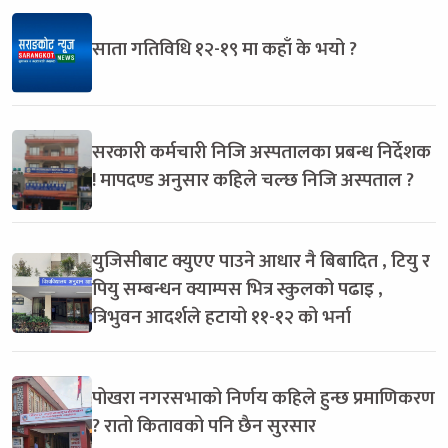
साता गतिविधि १२-१९ मा कहाँ के भयो ?
सरकारी कर्मचारी निजि अस्पतालका प्रबन्ध निर्देशक
! मापदण्ड अनुसार कहिले चल्छ निजि अस्पताल ?
युजिसीबाट क्युएए पाउने आधार नै बिबादित , टियु र
पियु सम्बन्धन क्याम्पस भित्र स्कुलको पढाइ ,
त्रिभुवन आदर्शले हटायो ११-१२ को भर्ना
पोखरा नगरसभाको निर्णय कहिले हुन्छ प्रमाणिकरण
? रातो कितावको पनि छैन सुरसार