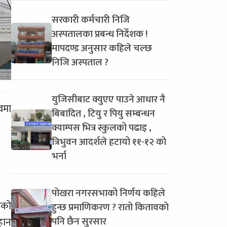
सरकारी कर्मचारी निजि
अस्पतालका प्रबन्ध निर्देशक !
मापदण्ड अनुसार कहिले चल्छ
निजि अस्पताल ?
युजिसीबाट क्युएए पाउने आधार नै
वमा
बिबादित , टियु र पियु सम्बन्धन
क्याम्पस भित्र स्कुलको पढाइ ,
त्रिभुवन आदर्शले हटायो ११-१२ को
भर्ना
पोखरा नगरसभाको निर्णय कहिले
एको
हुन्छ प्रमाणिकरण ? रातो कितावको
पनि छैन सुरसार
हान