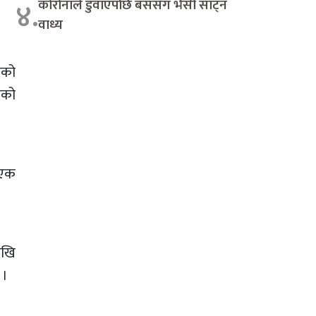
कोरोनाले डुवाएपछि बससँग भैंसी साट्न
४.
वाध्य
ुको
एको
 एक
ेखि
 ।