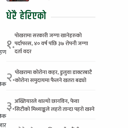
धेरै हेरिएको
पोखरामा सरकारी जग्गा खानेहरुको
१.
पर्दाफास, ४० वर्ष पछि ३७ रोपनी जग्गा
दर्ता वदर
रहण
पोखरामा कोरोना कहर, डुलुवा डाक्टरबाटै
२.
कोरोना समुदायमा फैलने खतरा बढ्यो
छिक
अख्तियारले थाल्यो छानविन, फेवा
३.
सिटीको मिथ्याङ्कले लहरो तान्दा पहरो खस्ने
छिक
जार