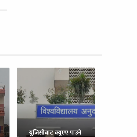
युजिसीबाट क्युएए पाउने