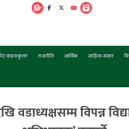
ोट वाइनाकुलर
राजनीति
आर्थिक
साहित्य-संसार
वि
ेखि वडाध्यक्षसम्म विपन्न विद्य