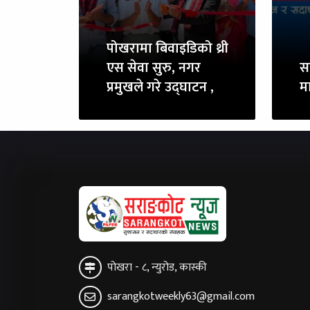
पोखरामा बिवाइडिको थ्री
एस सेवा सुरु, नगर
स
प्रमुखले गरे उद्घाटन ,
म
पोखरा - ८, न्युरोड, कास्की
sarangkotweekly63@gmail.com