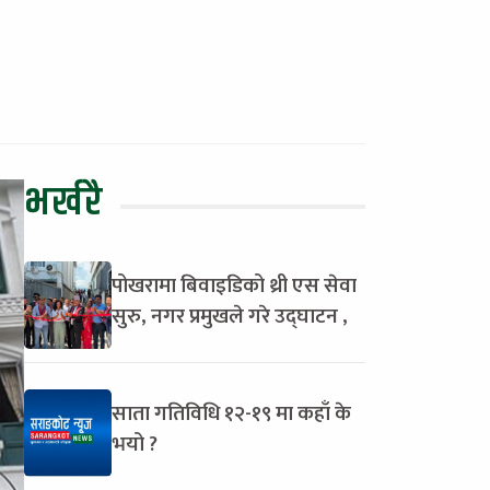
भर्खरै
पोखरामा बिवाइडिको थ्री एस सेवा
सुरु, नगर प्रमुखले गरे उद्घाटन ,
साता गतिविधि १२-१९ मा कहाँ के
भयो ?