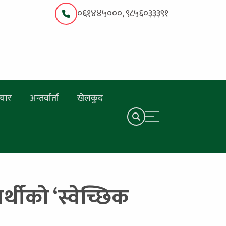
०६१४४५०००, ९८५६०३३३९१
चार
अन्तर्वार्ता
खेलकुद
ार्थीको ‘स्वेच्छिक