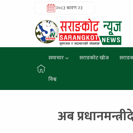
२०८३ श्रावण २३
समाचार
सराङकोट खोज
सराङक
विश्व
अब प्रधानमन्त्रीद