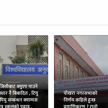
ुजिसीबाट क्युएए पाउने
धार नै बिबादित , टियु
पोखरा नगरसभाको
पियु सम्बन्धन क्याम्पस
निर्णय कहिले हुन्छ
त्र स्कुलको पढाइ ,
प्रमाणिकरण ? रातो