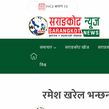
२०८३ श्रावण २३
समाचार
सराङकोट खोज
सराङक
विश्व
रमेश खरेल भन्छन