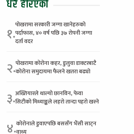
धेरै हेरिएको
पोखरामा सरकारी जग्गा खानेहरुको
१.
पर्दाफास, ४० वर्ष पछि ३७ रोपनी जग्गा
दर्ता वदर
पोखरामा कोरोना कहर, डुलुवा डाक्टरबाटै
२.
कोरोना समुदायमा फैलने खतरा बढ्यो
अख्तियारले थाल्यो छानविन, फेवा
३.
सिटीको मिथ्याङ्कले लहरो तान्दा पहरो खस्ने
कोरोनाले डुवाएपछि बससँग भैंसी साट्न
४.
वाध्य