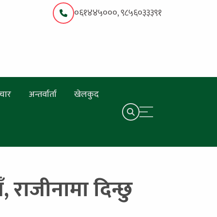
०६१४४५०००, ९८५६०३३३९१
चार
अन्तर्वार्ता
खेलकुद
 राजीनामा दिन्छु