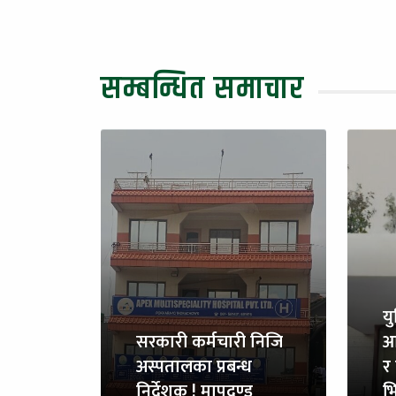
सम्बन्धित समाचार
य
सरकारी कर्मचारी निजि
आ
अस्पतालका प्रबन्ध
र 
निर्देशक ! मापदण्ड
भि