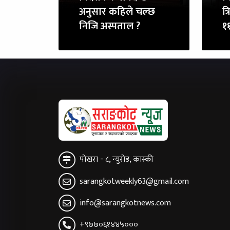
अनुसार कहिले चल्छ
त्
निजि अस्पताल ?
११
पोखरा - ८, न्युरोड, कास्की
sarangkotweekly63@gmail.com
info@sarangkotnews.com
+९७७०६१४४५०००