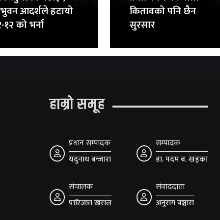
रिभुवन आदर्शले हटायो
कितावको पनि छैन
-१२ को भर्ना
सुरसार
हाम्रो समूह
प्रधान सम्पादक
सम्पादक
यदुनाथ बन्जारा
डा. पदम ब. खड्का
संचालक
संवाददाता
पारिजात खराल
अनुराग बञ्जारा