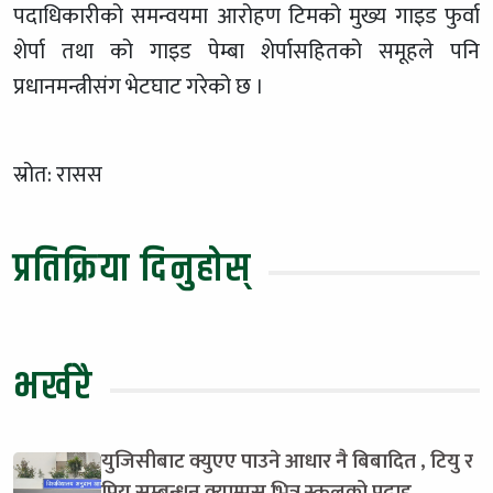
पदाधिकारीको समन्वयमा आरोहण टिमको मुख्य गाइड फुर्वा
शेर्पा तथा को गाइड पेम्बा शेर्पासहितको समूहले पनि
प्रधानमन्त्रीसंग भेटघाट गरेको छ ।
स्रोत: रासस
प्रतिक्रिया दिनुहोस्
भर्खरै
युजिसीबाट क्युएए पाउने आधार नै बिबादित , टियु र
पियु सम्बन्धन क्याम्पस भित्र स्कुलको पढाइ ,