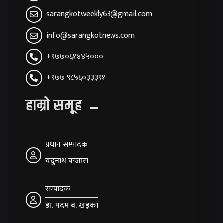
sarangkotweekly63@gmail.com
info@sarangkotnews.com
+९७७०६१४४५०००
+९७७ ९८५६०३३३९१
हाम्रो समूह
प्रधान सम्पादक
यदुनाथ बन्जारा
सम्पादक
डा. पदम ब. खड्का