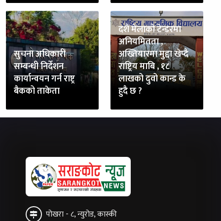
दशै मेलाको टेन्डरमा
अनियमितता ,
सुचना अधिकारी
अख्तियारमा मुद्दा खेप्दै
सम्बन्धी निर्देशन
राष्ट्रिय माबि , १८
कार्यान्वयन गर्न राष्ट्र
लाखको दुवो कान्ड के
बैकको ताकेता
हुदै छ ?
पोखरा - ८, न्युरोड, कास्की