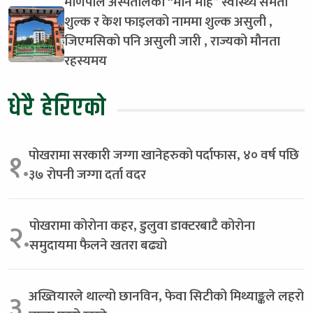
मणिपाल अस्पतालको “मनि मोह” स्वास्थ्य समता
शुल्क र केश फाइलको नाममा शुल्क असुली ,
जिएमसिको पनि असुली जारी , राज्यको मौनता
रहस्यमय
धेरै हेरिएको
पोखरामा सरकारी जग्गा खानेहरुको पर्दाफास, ४० वर्ष पछि
१.
३७ रोपनी जग्गा दर्ता वदर
पोखरामा कोरोना कहर, डुलुवा डाक्टरबाटै कोरोना
२.
समुदायमा फैलने खतरा बढ्यो
अख्तियारले थाल्यो छानविन, फेवा सिटीको मिथ्याङ्कले लहरो
३.