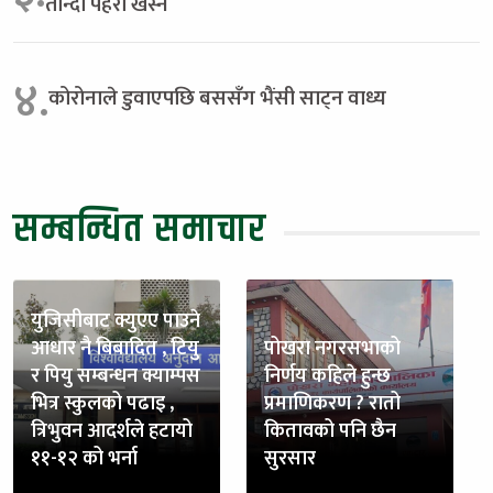
तान्दा पहरो खस्ने
४.
कोरोनाले डुवाएपछि बससँग भैंसी साट्न वाध्य
सम्बन्धित समाचार
युजिसीबाट क्युएए पाउने
आधार नै बिबादित , टियु
पोखरा नगरसभाको
र पियु सम्बन्धन क्याम्पस
निर्णय कहिले हुन्छ
भित्र स्कुलको पढाइ ,
प्रमाणिकरण ? रातो
त्रिभुवन आदर्शले हटायो
कितावको पनि छैन
११-१२ को भर्ना
सुरसार