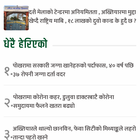
दशै मेलाको टेन्डरमा अनियमितता , अख्तियारमा मुद्दा
खेप्दै राष्ट्रिय माबि , १८ लाखको दुवो कान्ड के हुदै छ ?
धेरै हेरिएको
पोखरामा सरकारी जग्गा खानेहरुको पर्दाफास, ४० वर्ष पछि
१.
३७ रोपनी जग्गा दर्ता वदर
पोखरामा कोरोना कहर, डुलुवा डाक्टरबाटै कोरोना
२.
समुदायमा फैलने खतरा बढ्यो
अख्तियारले थाल्यो छानविन, फेवा सिटीको मिथ्याङ्कले लहरो
३.
तान्दा पहरो खस्ने