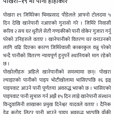
पोखरा–१९ मा पानी हाहाकार
पोखरा १९ जिमिरेका भिमप्रसाद पौडेलले आफ्नो टोलदमा ५
दिन देखि खानेपानी नआएको गुनासो गरे । जिमिरे निवासी
करिव २ सय घर धुरीले सेती गण्डकीको पानी वोकेर गुजारा गर्नु
परेको उनिहरुले वताए । खानेपानीको वितरण घर वनाउनको
लागि वढि दिएका कारण जिमिरेवासी काकाकुल वन्नु परेको
भन्दै पानीको वितरण न्यायपूर्ण हुनुपर्ने स्थानियको माग रहेको
छ ।
पोखरेलीहरु अहिले खानेपानीको समस्यामा छन्। पोखरा
ल्याइएको पानीको पाइप भोटीखोलामा भासिएप
छि १६ इञ्च
पाइपवाट आउने पानी पूर्णतया अवरुद्ध भएको छ । भासिएको
पाइपवाट पानी सुचारु गर्न अझै १५ दिन लाग्ने खानेपानी संस्थान
विन्दुवासिनी शाखाका प्रमुख दिनेश्वर यादवले वताए । दैनिक
डेढ करोड लिटर पानी आउने पाइप अवरुद्ध भएपछि वाँकी