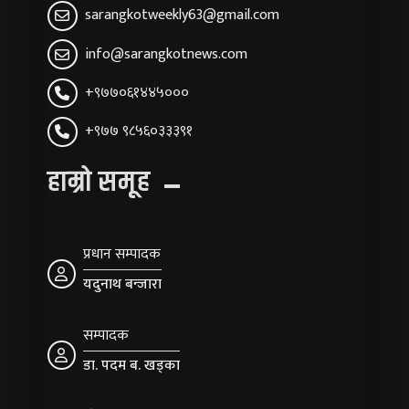
sarangkotweekly63@gmail.com
info@sarangkotnews.com
+९७७०६१४४५०००
+९७७ ९८५६०३३३९१
हाम्रो समूह
प्रधान सम्पादक
यदुनाथ बन्जारा
सम्पादक
डा. पदम ब. खड्का