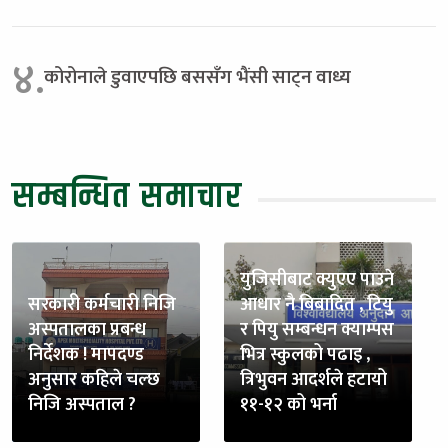
४.
कोरोनाले डुवाएपछि बससँग भैंसी साट्न वाध्य
सम्बन्धित समाचार
युजिसीबाट क्युएए पाउने
सरकारी कर्मचारी निजि
आधार नै बिबादित , टियु
अस्पतालका प्रबन्ध
र पियु सम्बन्धन क्याम्पस
निर्देशक ! मापदण्ड
भित्र स्कुलको पढाइ ,
अनुसार कहिले चल्छ
त्रिभुवन आदर्शले हटायो
निजि अस्पताल ?
११-१२ को भर्ना