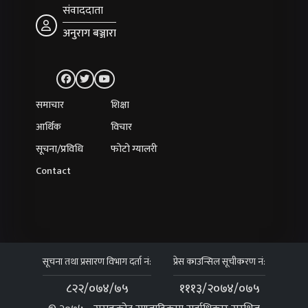
संवाददाता
अनुराग बञ्जारा
समाचार
शिक्षा
आर्थिक
विचार
सूचना/प्रविधि
फोटो ग्यालरी
Contact
सूचना तथा प्रसारण विभाग दर्ता नं:
प्रेस काउन्सिल सूचीकरण नं:
८२२/०७४/७५
१११३/२०७४/०७५