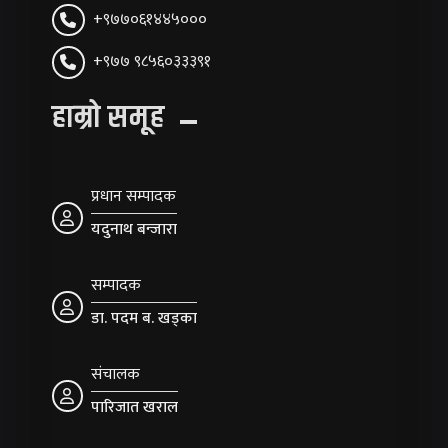
+९७७०६१४४५०००
+९७७ ९८५६०३३३९१
हाम्रो समूह
प्रधान सम्पादक
यदुनाथ बन्जारा
सम्पादक
डा. पदम ब. खड्का
संचालक
पारिजात खराल