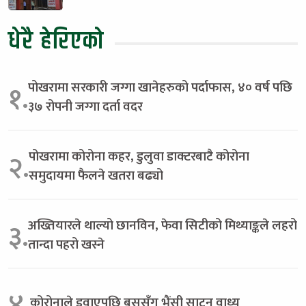
धेरै हेरिएको
पोखरामा सरकारी जग्गा खानेहरुको पर्दाफास, ४० वर्ष पछि
१.
३७ रोपनी जग्गा दर्ता वदर
पोखरामा कोरोना कहर, डुलुवा डाक्टरबाटै कोरोना
२.
समुदायमा फैलने खतरा बढ्यो
अख्तियारले थाल्यो छानविन, फेवा सिटीको मिथ्याङ्कले लहरो
३.
तान्दा पहरो खस्ने
४.
कोरोनाले डुवाएपछि बससँग भैंसी साट्न वाध्य