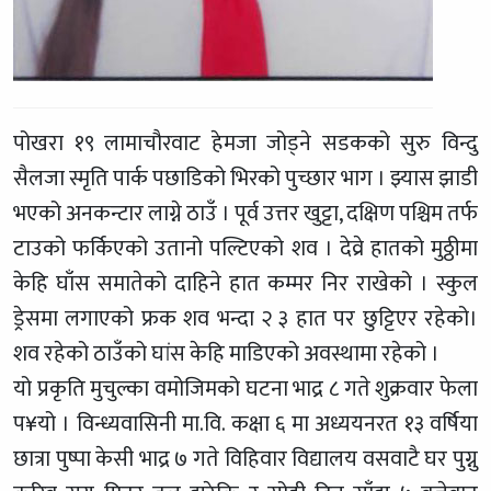
पोखरा १९ लामाचौरवाट हेमजा जोड्ने सडकको सुरु विन्दु
सैलजा स्मृति पार्क पछाडिको भिरको पुच्छार भाग । झ्यास झाडी
भएको अनकन्टार लाग्ने ठाउँ । पूर्व उत्तर खुट्टा, दक्षिण पश्चिम तर्फ
टाउको फर्किएको उतानो पल्टिएको शव । देव्रे हातको मुठ्ठीमा
केहि घाँस समातेको दाहिने हात कम्मर निर राखेको । स्कुल
ड्रेसमा लगाएको फ्रक शव भन्दा २ ३ हात पर छुट्टिएर रहेको।
शव रहेको ठाउँको घांस केहि माडिएको अवस्थामा रहेको ।
यो प्रकृति मुचुल्का वमोजिमको घटना भाद्र ८ गते शुक्रवार फेला
प¥यो । विन्ध्यवासिनी मा.वि. कक्षा ६ मा अध्ययनरत १३ वर्षिया
छात्रा पुष्पा केसी भाद्र ७ गते विहिवार विद्यालय वसवाटै घर पुग्नु