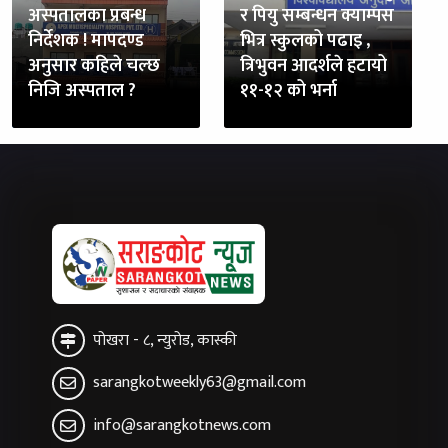
अस्पतालका प्रबन्ध
र पियु सम्बन्धन क्याम्पस
निर्देशक ! मापदण्ड
भित्र स्कुलको पढाइ ,
अनुसार कहिले चल्छ
त्रिभुवन आदर्शले हटायो
निजि अस्पताल ?
११-१२ को भर्ना
पोखरा - ८, न्युरोड, कास्की
sarangkotweekly63@gmail.com
info@sarangkotnews.com