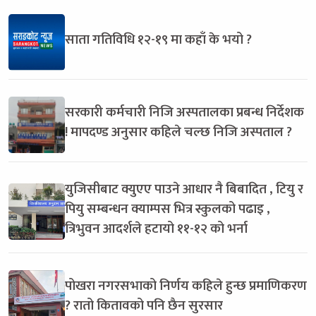
साता गतिविधि १२-१९ मा कहाँ के भयो ?
सरकारी कर्मचारी निजि अस्पतालका प्रबन्ध निर्देशक
! मापदण्ड अनुसार कहिले चल्छ निजि अस्पताल ?
युजिसीबाट क्युएए पाउने आधार नै बिबादित , टियु र
पियु सम्बन्धन क्याम्पस भित्र स्कुलको पढाइ ,
त्रिभुवन आदर्शले हटायो ११-१२ को भर्ना
पोखरा नगरसभाको निर्णय कहिले हुन्छ प्रमाणिकरण
? रातो कितावको पनि छैन सुरसार