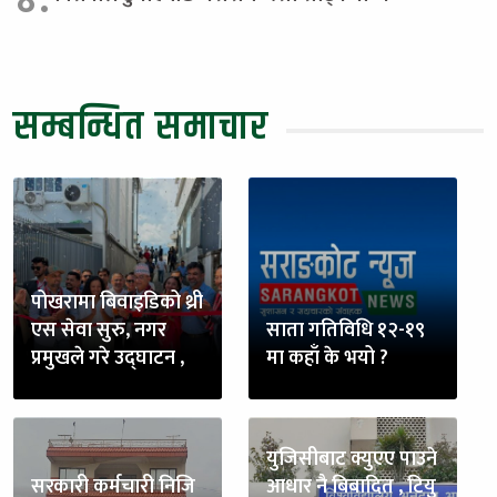
सम्बन्धित समाचार
पोखरामा बिवाइडिको थ्री
एस सेवा सुरु, नगर
साता गतिविधि १२-१९
प्रमुखले गरे उद्घाटन ,
मा कहाँ के भयो ?
युजिसीबाट क्युएए पाउने
सरकारी कर्मचारी निजि
आधार नै बिबादित , टियु