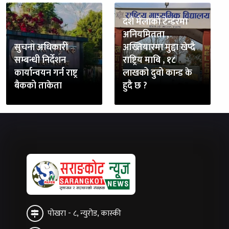
दशै मेलाको टेन्डरमा
अनियमितता ,
सुचना अधिकारी
अख्तियारमा मुद्दा खेप्दै
सम्बन्धी निर्देशन
राष्ट्रिय माबि , १८
कार्यान्वयन गर्न राष्ट्र
लाखको दुवो कान्ड के
बैकको ताकेता
हुदै छ ?
पोखरा - ८, न्युरोड, कास्की