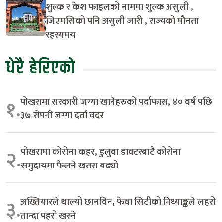
शुल्क र केश फाइलको नाममा शुल्क असुली ,
जिएमसिको पनि असुली जारी , राज्यको मौनता
रहस्यमय
धेरै हेरिएको
पोखरामा सरकारी जग्गा खानेहरुको पर्दाफास, ४० वर्ष पछि
१.
३७ रोपनी जग्गा दर्ता वदर
पोखरामा कोरोना कहर, डुलुवा डाक्टरबाटै कोरोना
२.
समुदायमा फैलने खतरा बढ्यो
अख्तियारले थाल्यो छानविन, फेवा सिटीको मिथ्याङ्कले लहरो
३.
तान्दा पहरो खस्ने