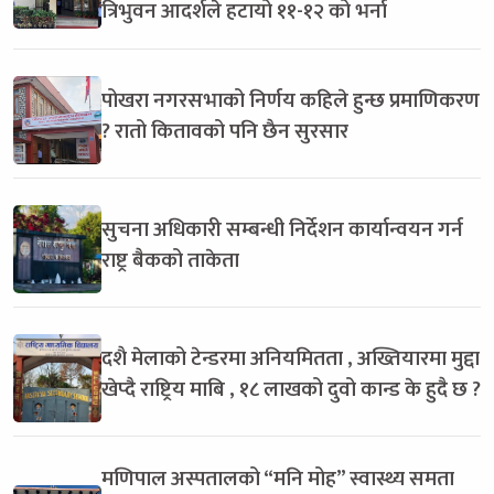
त्रिभुवन आदर्शले हटायो ११-१२ को भर्ना
पोखरा नगरसभाको निर्णय कहिले हुन्छ प्रमाणिकरण
? रातो कितावको पनि छैन सुरसार
सुचना अधिकारी सम्बन्धी निर्देशन कार्यान्वयन गर्न
राष्ट्र बैकको ताकेता
दशै मेलाको टेन्डरमा अनियमितता , अख्तियारमा मुद्दा
खेप्दै राष्ट्रिय माबि , १८ लाखको दुवो कान्ड के हुदै छ ?
मणिपाल अस्पतालको “मनि मोह” स्वास्थ्य समता