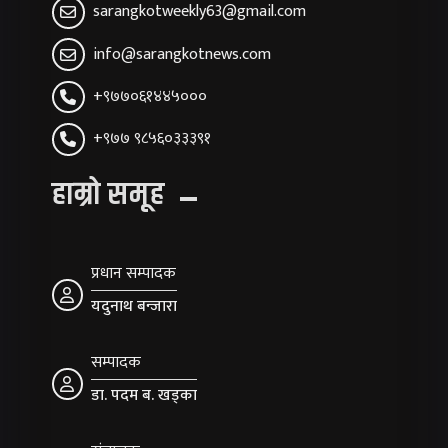
sarangkotweekly63@gmail.com
info@sarangkotnews.com
+९७७०६१४४५०००
+९७७ ९८५६०३३३९१
हाम्रो समूह
प्रधान सम्पादक
यदुनाथ बन्जारा
सम्पादक
डा. पदम ब. खड्का