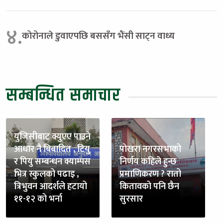
४.
कोरोनाले डुवाएपछि बससँग भैंसी साट्न वाध्य
सम्बन्धित समाचार
युजिसीबाट क्युएए पाउने
आधार नै बिबादित , टियु
पोखरा नगरसभाको
र पियु सम्बन्धन क्याम्पस
निर्णय कहिले हुन्छ
भित्र स्कुलको पढाइ ,
प्रमाणिकरण ? रातो
त्रिभुवन आदर्शले हटायो
कितावको पनि छैन
११-१२ को भर्ना
सुरसार