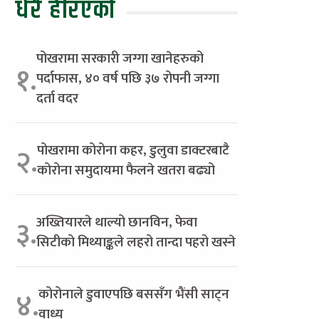
धेरै हेरिएको
पोखरामा सरकारी जग्गा खानेहरुको
१.
पर्दाफास, ४० वर्ष पछि ३७ रोपनी जग्गा
दर्ता वदर
पोखरामा कोरोना कहर, डुलुवा डाक्टरबाटै
२.
कोरोना समुदायमा फैलने खतरा बढ्यो
अख्तियारले थाल्यो छानविन, फेवा
३.
सिटीको मिथ्याङ्कले लहरो तान्दा पहरो खस्ने
कोरोनाले डुवाएपछि बससँग भैंसी साट्न
४.
वाध्य