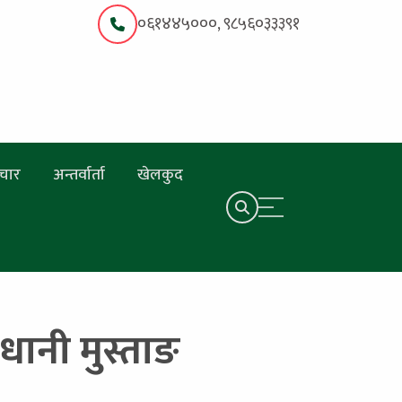
०६१४४५०००, ९८५६०३३३९१
चार
अन्तर्वार्ता
खेलकुद
धानी मुस्ताङ