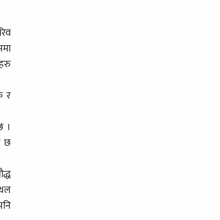
रिव
समा
हरु
क र
छ ।
ो छ
द्ध
स्थल
 पनि