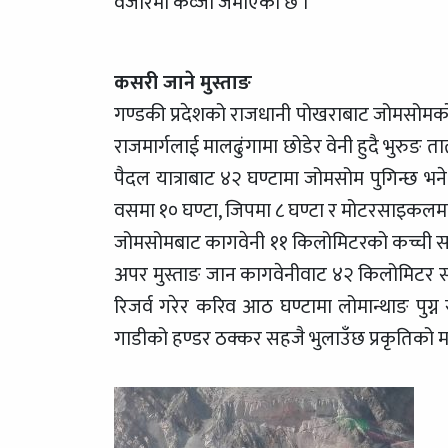
वजारमा कव्जा जमाएको छ ।
कसरी जाने मुस्ताङ
गण्डकी प्रदेशको राजधानी पोखराबाट जोमसोमको
राजमार्गलाई मालढुंगामा छोडेर वेनी हुदै भुरुङ तातो
पैदल यात्राबाट ४२ घण्टामा जोमसोम पुगिन्छ 
वसमा १० घण्टा, जिपमा ८ घण्टा र मोटरसाइकलमा
जोमसोमबाट कागवेनी ११ किलोमिटरको कच्ची सड
अपर मुस्ताङ जान कागवेनीवाट ४२ किलोमिटर सडक
रिजर्व गरेर करिव आठ घण्टामा लोमान्थाङ पुग्न
गाडीको हण्डर ठक्कर सहजै भुलाउँछ प्रकृतिको 