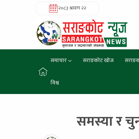
२०८३ श्रावण २२
समाचार
सराङकोट खोज
सराङक
विश्व
समस्या र चु