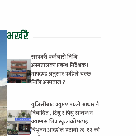
भर्खरै
सरकारी कर्मचारी निजि
अस्पतालका प्रबन्ध निर्देशक !
मापदण्ड अनुसार कहिले चल्छ
निजि अस्पताल ?
युजिसीबाट क्युएए पाउने आधार नै
बिबादित , टियु र पियु सम्बन्धन
क्याम्पस भित्र स्कुलको पढाइ ,
त्रिभुवन आदर्शले हटायो ११-१२ को