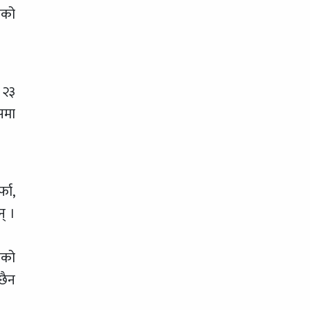
ाको
 २३
समा
फा,
् ।
कको
छैन