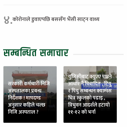
४.
कोरोनाले डुवाएपछि बससँग भैंसी साट्न वाध्य
सम्बन्धित समाचार
युजिसीबाट क्युएए पाउने
सरकारी कर्मचारी निजि
आधार नै बिबादित , टियु
अस्पतालका प्रबन्ध
र पियु सम्बन्धन क्याम्पस
निर्देशक ! मापदण्ड
भित्र स्कुलको पढाइ ,
अनुसार कहिले चल्छ
त्रिभुवन आदर्शले हटायो
निजि अस्पताल ?
११-१२ को भर्ना