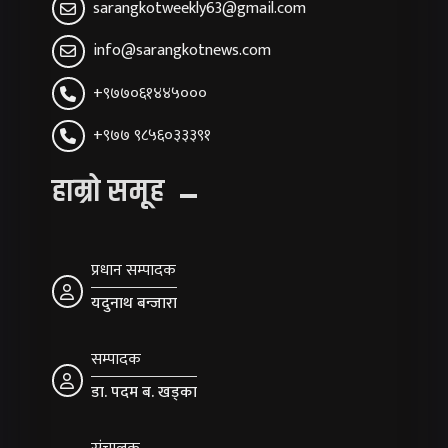
sarangkotweekly63@gmail.com
info@sarangkotnews.com
+९७७०६१४४५०००
+९७७ ९८५६०३३३९१
हाम्रो समूह
प्रधान सम्पादक
यदुनाथ बन्जारा
सम्पादक
डा. पदम ब. खड्का