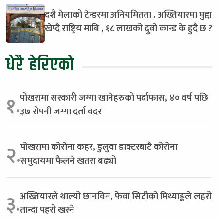
दशै मेलाको टेन्डरमा अनियमितता , अख्तियारमा मुद्दा
खेप्दै राष्ट्रिय माबि , १८ लाखको दुवो कान्ड के हुदै छ ?
धेरै हेरिएको
पोखरामा सरकारी जग्गा खानेहरुको पर्दाफास, ४० वर्ष पछि
१.
३७ रोपनी जग्गा दर्ता वदर
पोखरामा कोरोना कहर, डुलुवा डाक्टरबाटै कोरोना
२.
समुदायमा फैलने खतरा बढ्यो
अख्तियारले थाल्यो छानविन, फेवा सिटीको मिथ्याङ्कले लहरो
३.
तान्दा पहरो खस्ने