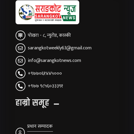
पोखरा - ८, न्युरोड, कास्की
sarangkotweekly63@gmail.com
info@sarangkotnews.com
+९७७०६१४४५०००
+९७७ ९८५६०३३३९१
हाम्रो समूह
प्रधान सम्पादक