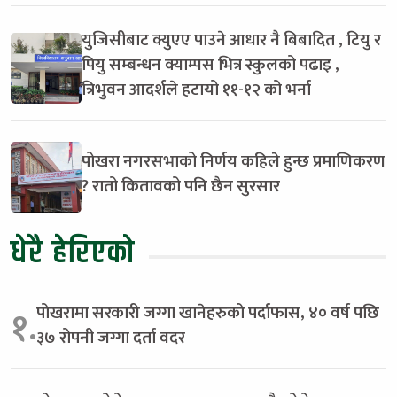
युजिसीबाट क्युएए पाउने आधार नै बिबादित , टियु र
पियु सम्बन्धन क्याम्पस भित्र स्कुलको पढाइ ,
त्रिभुवन आदर्शले हटायो ११-१२ को भर्ना
पोखरा नगरसभाको निर्णय कहिले हुन्छ प्रमाणिकरण
? रातो कितावको पनि छैन सुरसार
धेरै हेरिएको
पोखरामा सरकारी जग्गा खानेहरुको पर्दाफास, ४० वर्ष पछि
१.
३७ रोपनी जग्गा दर्ता वदर