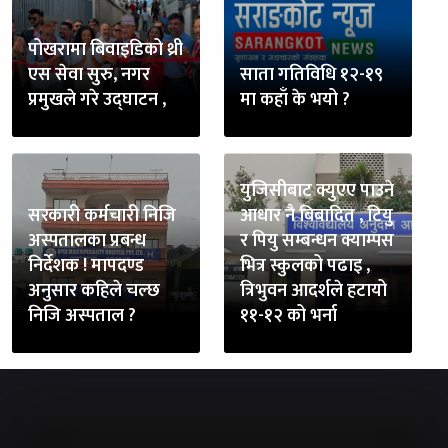
पोखरामा बिवाइडिको थ्री
एस सेवा सुरु, नगर
साता गतिविधि १२-१९
प्रमुखले गरे उद्घाटन ,
मा कहाँ के भयो ?
युजिसीबाट क्युएए पाउने
सरकारी कर्मचारी निजि
आधार नै बिबादित , टियु
अस्पतालका प्रबन्ध
र पियु सम्बन्धन क्याम्पस
निर्देशक ! मापदण्ड
भित्र स्कुलको पढाइ ,
अनुसार कहिले चल्छ
त्रिभुवन आदर्शले हटायो
निजि अस्पताल ?
११-१२ को भर्ना