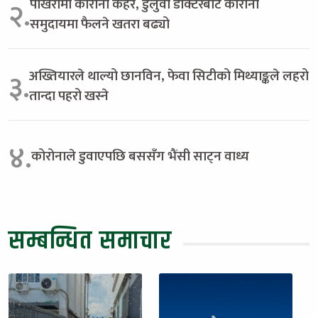
पोखरामा कोरोना कहर, डुलुवा डाक्टरबाटै कोरोना
२.
समुदायमा फैलने खतरा बढ्यो
अख्तियारले थाल्यो छानविन, फेवा सिटीको मिथ्याङ्कले लहरो
३.
तान्दा पहरो खस्ने
४.
कोरोनाले डुवाएपछि बससँग भैंसी साट्न वाध्य
सम्बन्धित समाचार