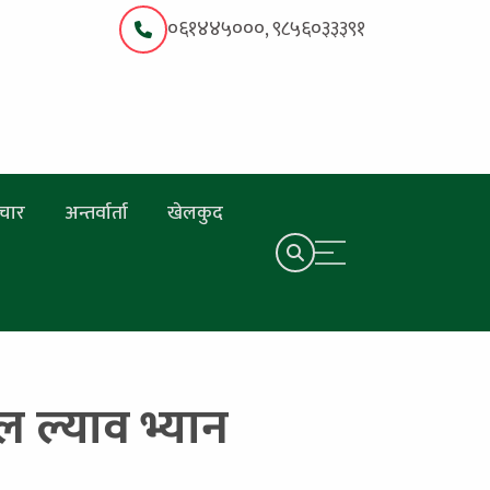
०६१४४५०००, ९८५६०३३३९१
चार
अन्तर्वार्ता
खेलकुद
 ल्याव भ्यान