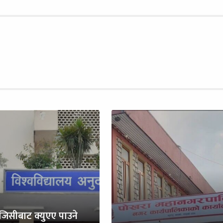
ुजिसीबाट क्युएए पाउने