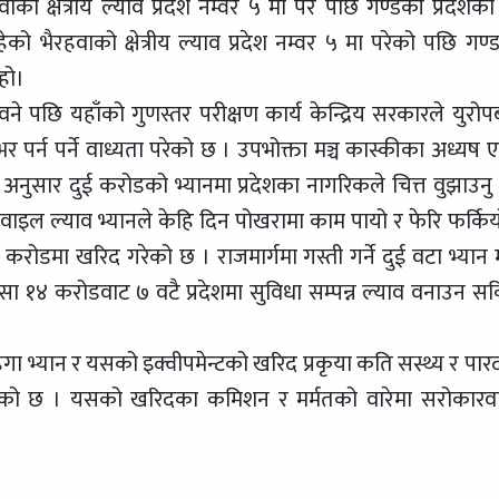
ो क्षेत्रीय ल्याव प्रदेश नम्वर ५ मा परे पछि गण्डकी प्रदेशका
ो भैरहवाको क्षेत्रीय ल्याव प्रदेश नम्वर ५ मा परेको पछि गण्
 हो।
ने पछि यहाँको गुणस्तर परीक्षण कार्य केन्द्रिय सरकारले युरोप
 पर्न पर्ने वाध्यता परेको छ । उपभोक्ता मञ्च कास्कीका अध्यष ए
सार दुई करोडको भ्यानमा प्रदेशका नागरिकले चित्त वुझाउनु पर
ल ल्याव भ्यानले केहि दिन पोखरामा काम पायो र फेरि फर्किय
रोडमा खरिद गरेको छ । राजमार्गमा गस्ती गर्ने दुई वटा भ्यान मा
ैसा १४ करोडवाट ७ वटै प्रदेशमा सुविधा सम्पन्न ल्याव वनाउन सक
ंगा भ्यान र यसको इक्वीपमेन्टको खरिद प्रकृया कति सस्थ्य र पारदर
 थालेको छ । यसको खरिदका कमिशन र मर्मतको वारेमा सरोकारव