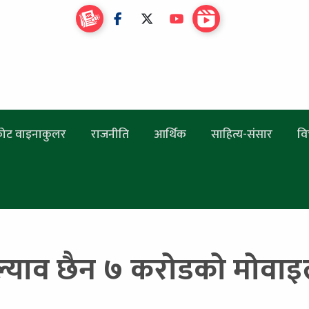
ोट वाइनाकुलर
राजनीति
आर्थिक
साहित्य-संसार
वि
याव छैन ७ करोडको मोवाइल