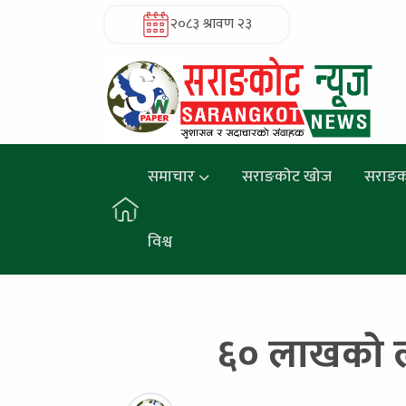
२०८३ श्रावण २३
समाचार
सराङकोट खोज
सराङक
विश्व
६० लाखको ल्