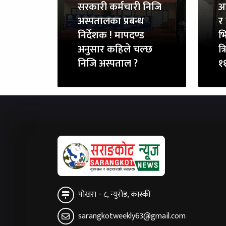
सरकारी कर्मचारी निजि
आ
अस्पतालका प्रबन्ध
र 
निर्देशक ! मापदण्ड
भि
अनुसार कहिले चल्छ
त्
निजि अस्पताल ?
११
पोखरा - ८, न्युरोड, कास्की
sarangkotweekly63@gmail.com