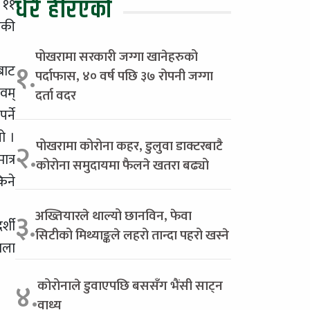
धेरै हेरिएको
 ११
डकी
पोखरामा सरकारी जग्गा खानेहरुको
१.
बाट
पर्दाफास, ४० वर्ष पछि ३७ रोपनी जग्गा
वम्
दर्ता वदर
्ने
ो ।
पोखरामा कोरोना कहर, डुलुवा डाक्टरबाटै
२.
त्र
कोरोना समुदायमा फैलने खतरा बढ्यो
िने
अख्तियारले थाल्यो छानविन, फेवा
३.
्शी
सिटीको मिथ्याङ्कले लहरो तान्दा पहरो खस्ने
ाला
कोरोनाले डुवाएपछि बससँग भैंसी साट्न
४.
वाध्य