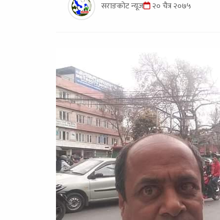
सराङकोट न्यूज
२० चैत्र २०७५