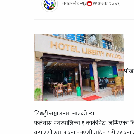
सराङकोट न्यूज
११ असार २०७६
पोखर
लिबट्री सञ्चालनमा आएको छ।
फलेवास नगरपालिका १ कार्कीनेटा जन्मिएका विनोद
वटा एसी रुम, ९ वटा ननएसी सहित गरी २१ वटा रुम