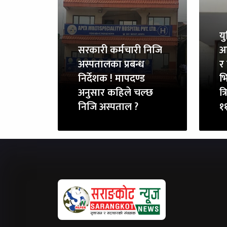
य
सरकारी कर्मचारी निजि
आ
अस्पतालका प्रबन्ध
र 
निर्देशक ! मापदण्ड
भि
अनुसार कहिले चल्छ
त्
निजि अस्पताल ?
११