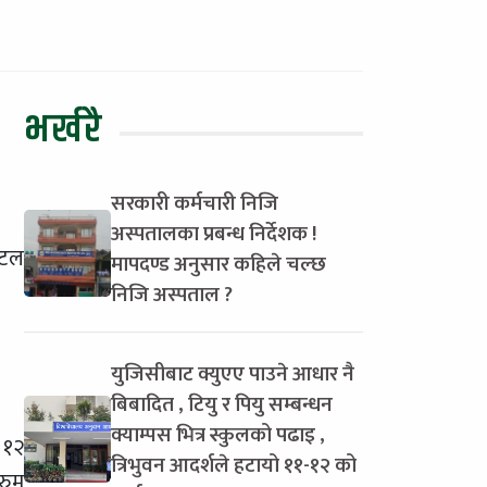
भर्खरै
सरकारी कर्मचारी निजि
अस्पतालका प्रबन्ध निर्देशक !
ोटल
मापदण्ड अनुसार कहिले चल्छ
निजि अस्पताल ?
युजिसीबाट क्युएए पाउने आधार नै
बिबादित , टियु र पियु सम्बन्धन
क्याम्पस भित्र स्कुलको पढाइ ,
 १२
त्रिभुवन आदर्शले हटायो ११-१२ को
रुम