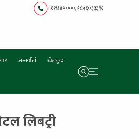
०६१४४५०००, ९८५६०३३३९१
चार
अन्तर्वार्ता
खेलकुद
ोटल लिबट्री