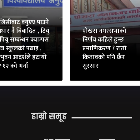
ुजिसीबाट क्युएए पाउने
धार नै बिबादित , टियु
पोखरा नगरसभाको
पियु सम्बन्धन क्याम्पस
निर्णय कहिले हुन्छ
त्र स्कुलको पढाइ ,
प्रमाणिकरण ? रातो
रिभुवन आदर्शले हटायो
कितावको पनि छैन
-१२ को भर्ना
सुरसार
हाम्रो समूह