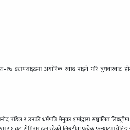
ा–१७ ड्यामसाइडमा अर्गानिक स्वाद पाइने गरि बुधबारबाट ह
 पौडेल र उनकी धर्मपत्नि मेनुका शर्माद्वारा सञ्चालित लिबट्रीमा
 र १ वटा सेमिनार हल रहेको लिबट्रीमा प्रत्येक फ्ल्याटमा वेटिङ 