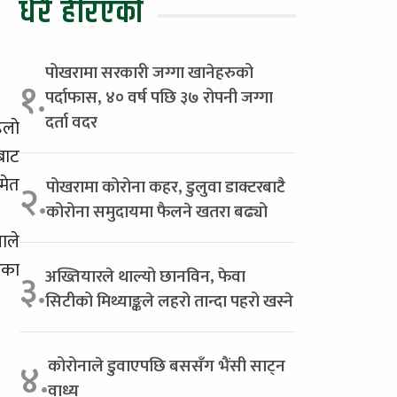
धेरै हेरिएको
पोखरामा सरकारी जग्गा खानेहरुको
१.
पर्दाफास, ४० वर्ष पछि ३७ रोपनी जग्गा
दर्ता वदर
िलो
बाट
मेत
पोखरामा कोरोना कहर, डुलुवा डाक्टरबाटै
२.
कोरोना समुदायमा फैलने खतरा बढ्यो
ाले
ेका
अख्तियारले थाल्यो छानविन, फेवा
३.
सिटीको मिथ्याङ्कले लहरो तान्दा पहरो खस्ने
कोरोनाले डुवाएपछि बससँग भैंसी साट्न
४.
वाध्य