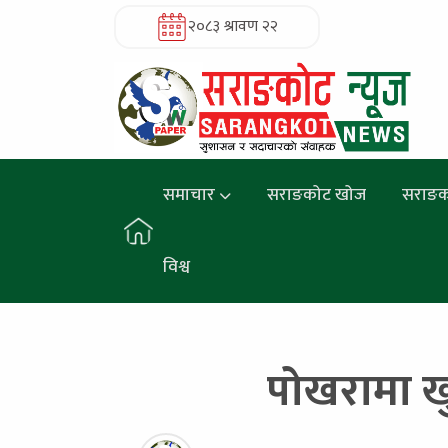
२०८३ श्रावण २२
समाचार
सराङकोट खोज
सराङक
विश्व
पोखरामा खु