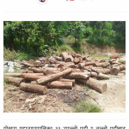
पोखरा महानगरपालिका ३३ उपल्लो पूडी र तल्लो पूडीबाट