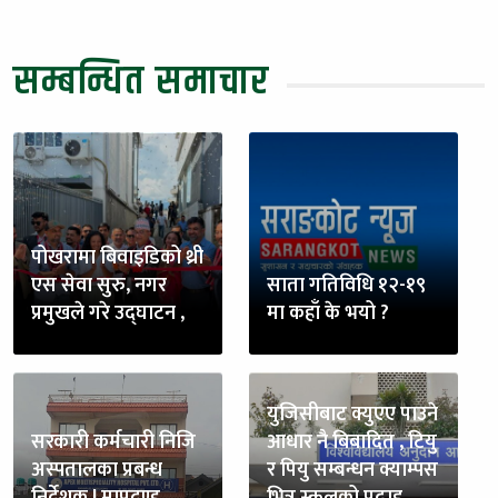
सम्बन्धित समाचार
पोखरामा बिवाइडिको थ्री
एस सेवा सुरु, नगर
साता गतिविधि १२-१९
प्रमुखले गरे उद्घाटन ,
मा कहाँ के भयो ?
युजिसीबाट क्युएए पाउने
सरकारी कर्मचारी निजि
आधार नै बिबादित , टियु
अस्पतालका प्रबन्ध
र पियु सम्बन्धन क्याम्पस
निर्देशक ! मापदण्ड
भित्र स्कुलको पढाइ ,