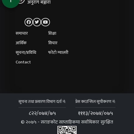
अनुराग बञ्जारा
समाचार
शिक्षा
आर्थिक
विचार
सूचना/प्रविधि
फोटो ग्यालरी
Contact
सूचना तथा प्रसारण विभाग दर्ता नं:
प्रेस काउन्सिल सूचीकरण नं:
८२२/०७४/७५
१११३/२०७४/०७५
© २०७५ - सराङकोट साप्ताहिकमा सर्वाधिकार सुरक्षित