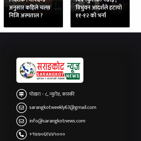
अनुसार कहिले चल्छ
त्रिभुवन आदर्शले हटायो
निजि अस्पताल ?
११-१२ को भर्ना
पोखरा - ८, न्युरोड, कास्की
sarangkotweekly63@gmail.com
info@sarangkotnews.com
+९७७०६१४४५०००