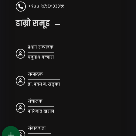
+९७७ ९८५६०३३३९१
हाम्रो समूह
प्रधान सम्पादक
यदुनाथ बन्जारा
सम्पादक
डा. पदम ब. खड्का
संचालक
पारिजात खराल
संवाददाता