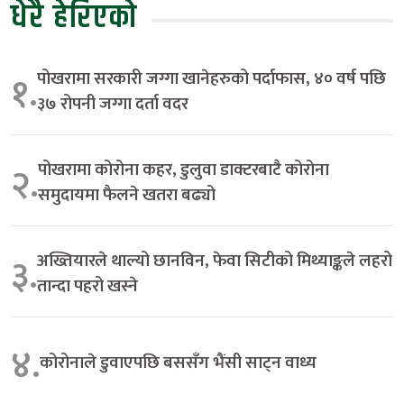
धेरै हेरिएको
पोखरामा सरकारी जग्गा खानेहरुको पर्दाफास, ४० वर्ष पछि
१.
३७ रोपनी जग्गा दर्ता वदर
पोखरामा कोरोना कहर, डुलुवा डाक्टरबाटै कोरोना
२.
समुदायमा फैलने खतरा बढ्यो
अख्तियारले थाल्यो छानविन, फेवा सिटीको मिथ्याङ्कले लहरो
३.
तान्दा पहरो खस्ने
४.
कोरोनाले डुवाएपछि बससँग भैंसी साट्न वाध्य