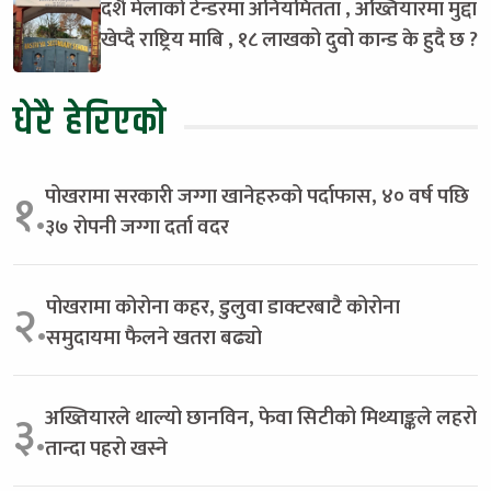
दशै मेलाको टेन्डरमा अनियमितता , अख्तियारमा मुद्दा
खेप्दै राष्ट्रिय माबि , १८ लाखको दुवो कान्ड के हुदै छ ?
धेरै हेरिएको
पोखरामा सरकारी जग्गा खानेहरुको पर्दाफास, ४० वर्ष पछि
१.
३७ रोपनी जग्गा दर्ता वदर
पोखरामा कोरोना कहर, डुलुवा डाक्टरबाटै कोरोना
२.
समुदायमा फैलने खतरा बढ्यो
अख्तियारले थाल्यो छानविन, फेवा सिटीको मिथ्याङ्कले लहरो
३.
तान्दा पहरो खस्ने