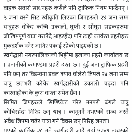
वाहक सवारी साधनहरु कसैले पनि ट्राफिक नियम मान्दैनन् ।
५ जना वस्ने सिट स्वीकृति लिएका जिपहरुले २४ जना सम्म
यात्रुहरु वोकेर कच्चि उकालो, घुम्ती र साँघुरा सडकहरुमा
जोखिमपूर्ण यात्रा गराउँदै आइरहँदा पनि त्यहाँ कार्यरत प्रहरीहरु
मुकदर्शक वनेर जागिर पकाई रहेको पाइएको छ ।
स्वर्गद्धारी नगरपालिकाको भिङ्रीमा इलाका प्रहरी कार्यालय छ
। प्रनानीको कमाण्डमा प्रहरी दस्ता छ । दुई जना ट्राफिक प्रहरी
पनि छन् तर विडम्वना डवल क्याव वोलेरो जिपले २४ जना सम्म
यात्रु छतभरी कोचेर स्वर्गद्धारीको उकालो चढ्दा पनि
कारवाहीका के कुरा वास्ता समेत छैन ।
सिमित जिपहरुले सिण्डिकेट गरेर मनपरी ढंगले यात्रु
कोचिरहँदा निरिह छन् यात्रु । कानूननै नभएको राज्य जस्तै
अवैध जिपमा चढेर यात्रा गर्न विवस छन् निरिह जनता।
गएको कार्तिक २८ गते स्वर्गद्धारी जादै गर्दा ५२४९ नम्वरको