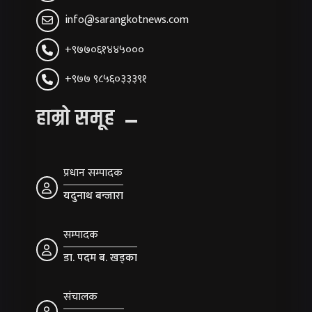
info@sarangkotnews.com
+९७७०६१४४५०००
+९७७ ९८५६०३३३९१
हाम्रो समूह
प्रधान सम्पादक
यदुनाथ बन्जारा
सम्पादक
डा. पदम ब. खड्का
संचालक