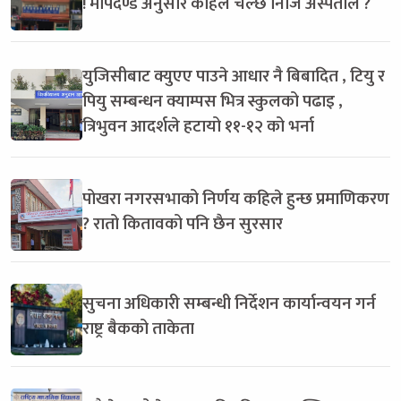
! मापदण्ड अनुसार कहिले चल्छ निजि अस्पताल ?
युजिसीबाट क्युएए पाउने आधार नै बिबादित , टियु र
पियु सम्बन्धन क्याम्पस भित्र स्कुलको पढाइ ,
त्रिभुवन आदर्शले हटायो ११-१२ को भर्ना
पोखरा नगरसभाको निर्णय कहिले हुन्छ प्रमाणिकरण
? रातो कितावको पनि छैन सुरसार
सुचना अधिकारी सम्बन्धी निर्देशन कार्यान्वयन गर्न
राष्ट्र बैकको ताकेता