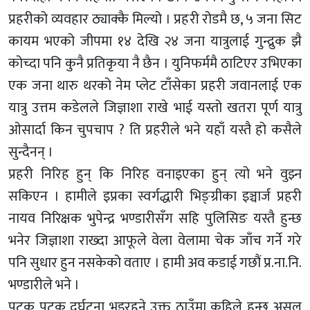
प्रहरीको व्यवहार ठ्याक्कै मिल्यो । प्रहरी रोडमै छ, ५ जना सिट
कायम भएको जीपमा १४ देखि २४ जना यात्रुलाई गुन्द्रुक झै
कोच्दा पनि कुनै प्रतिकृया नै छैन । युनिफर्ममै ठाटिएर उभिएका
एक जना थारु थरको नेम प्लेट टाँसेका प्रहरी जवानलाई एक
यात्रु उत्तम कडेलले जिज्ञाशा राखे भाई यस्तो खतरा पूर्ण यात्रु
ओसार्दा किन चुपचाप ? ति प्रहरीले भने यहाँ यस्तै हो कसैले
सुन्दैनन् ।
प्रहरी निरिह हुन् कि निरिह वनाइएका हुन् त्यो भने वुझ्न
सकिएन । हामीले इप्रका स्वर्गद्धारी भिङ्ग्रीका इञ्चार्ज प्रहरी
नायव निरिक्षक भुपेन्द्र भण्डारीसँग सहि पुलिसिङ यस्तै हुन्छ
भनेर जिज्ञाशा राख्दा आफूले वेला वेलामा चेक जाँच गर्ने गरे
पनि सुधार हुन नसकेको वताए । हामी अव कडाई गछौं प्र.ना.नि.
भण्डारीले भने ।
पटक पटक दुर्घटना भइरहने उक्त ठाउँमा कहिले हुन्छ असल