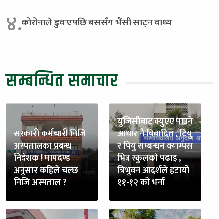
४.
कोरोनाले डुवाएपछि बससँग भैंसी साट्न वाध्य
सम्बन्धित समाचार
युजिसीबाट क्युएए पाउने
सरकारी कर्मचारी निजि
आधार नै बिबादित , टियु
अस्पतालका प्रबन्ध
र पियु सम्बन्धन क्याम्पस
निर्देशक ! मापदण्ड
भित्र स्कुलको पढाइ ,
अनुसार कहिले चल्छ
त्रिभुवन आदर्शले हटायो
निजि अस्पताल ?
११-१२ को भर्ना