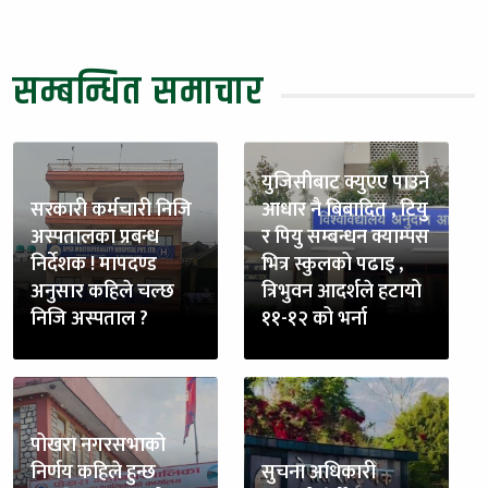
सम्बन्धित समाचार
युजिसीबाट क्युएए पाउने
सरकारी कर्मचारी निजि
आधार नै बिबादित , टियु
अस्पतालका प्रबन्ध
र पियु सम्बन्धन क्याम्पस
निर्देशक ! मापदण्ड
भित्र स्कुलको पढाइ ,
अनुसार कहिले चल्छ
त्रिभुवन आदर्शले हटायो
निजि अस्पताल ?
११-१२ को भर्ना
पोखरा नगरसभाको
निर्णय कहिले हुन्छ
सुचना अधिकारी