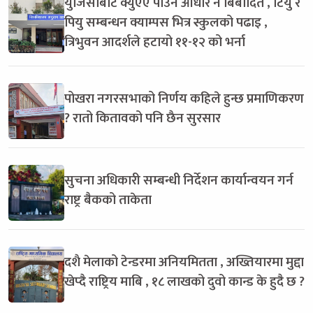
युजिसीबाट क्युएए पाउने आधार नै बिबादित , टियु र
पियु सम्बन्धन क्याम्पस भित्र स्कुलको पढाइ ,
त्रिभुवन आदर्शले हटायो ११-१२ को भर्ना
पोखरा नगरसभाको निर्णय कहिले हुन्छ प्रमाणिकरण
? रातो कितावको पनि छैन सुरसार
सुचना अधिकारी सम्बन्धी निर्देशन कार्यान्वयन गर्न
राष्ट्र बैकको ताकेता
दशै मेलाको टेन्डरमा अनियमितता , अख्तियारमा मुद्दा
खेप्दै राष्ट्रिय माबि , १८ लाखको दुवो कान्ड के हुदै छ ?