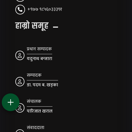
+९७७ ९८५६०३३३९१
हाम्रो समूह
प्रधान सम्पादक
यदुनाथ बन्जारा
सम्पादक
डा. पदम ब. खड्का
संचालक
पारिजात खराल
संवाददाता