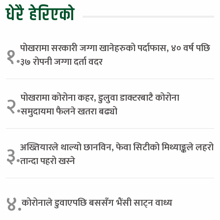
धेरै हेरिएको
पोखरामा सरकारी जग्गा खानेहरुको पर्दाफास, ४० वर्ष पछि
१.
३७ रोपनी जग्गा दर्ता वदर
पोखरामा कोरोना कहर, डुलुवा डाक्टरबाटै कोरोना
२.
समुदायमा फैलने खतरा बढ्यो
अख्तियारले थाल्यो छानविन, फेवा सिटीको मिथ्याङ्कले लहरो
३.
तान्दा पहरो खस्ने
४.
कोरोनाले डुवाएपछि बससँग भैंसी साट्न वाध्य