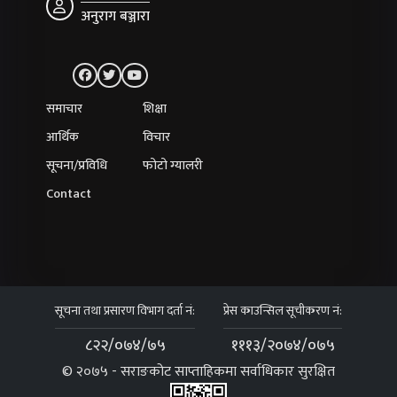
अनुराग बञ्जारा
समाचार
शिक्षा
आर्थिक
विचार
सूचना/प्रविधि
फोटो ग्यालरी
Contact
सूचना तथा प्रसारण विभाग दर्ता नं:
प्रेस काउन्सिल सूचीकरण नं:
८२२/०७४/७५
१११३/२०७४/०७५
© २०७५ - सराङकोट साप्ताहिकमा सर्वाधिकार सुरक्षित