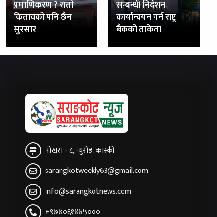
प्रमाणिकरण ? रातो
सम्बन्धी निर्देशन
कितावको पनि छैन
कार्यान्वयन गर्न राष्ट्र
सुरसार
बैकको ताकेता
पोखरा - ८, न्युरोड, कास्की
sarangkotweekly63@gmail.com
info@sarangkotnews.com
+९७७०६१४४५०००