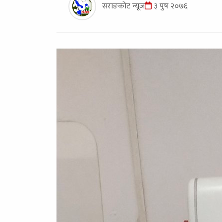
सराङकोट न्यूज
३ पुष २०७६