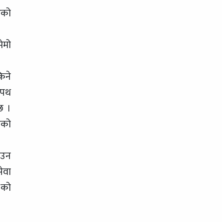
रको
ेमो
िने
ुपथ
छ ।
एको
आउन
ेवा
 को