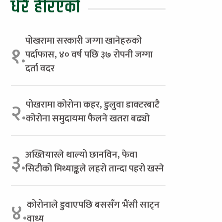
धेरै हेरिएको
पोखरामा सरकारी जग्गा खानेहरुको
१.
पर्दाफास, ४० वर्ष पछि ३७ रोपनी जग्गा
दर्ता वदर
पोखरामा कोरोना कहर, डुलुवा डाक्टरबाटै
२.
कोरोना समुदायमा फैलने खतरा बढ्यो
अख्तियारले थाल्यो छानविन, फेवा
३.
सिटीको मिथ्याङ्कले लहरो तान्दा पहरो खस्ने
कोरोनाले डुवाएपछि बससँग भैंसी साट्न
४.
वाध्य