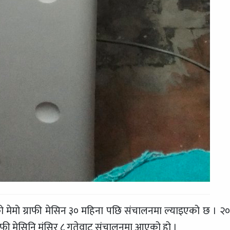
िएको मेमो ग्राफी मेसिन ३० महिना पछि संचालनमा ल्याइएको छ । २
ाफी मेसिनि मंसिर ८ गतेवाट संचालनमा आएको हो ।