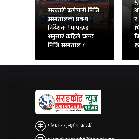
य
सरकारी कर्मचारी निजि
आ
अस्पतालका प्रबन्ध
र 
निर्देशक ! मापदण्ड
भि
अनुसार कहिले चल्छ
त्
निजि अस्पताल ?
११
पोखरा - ८, न्युरोड, कास्की