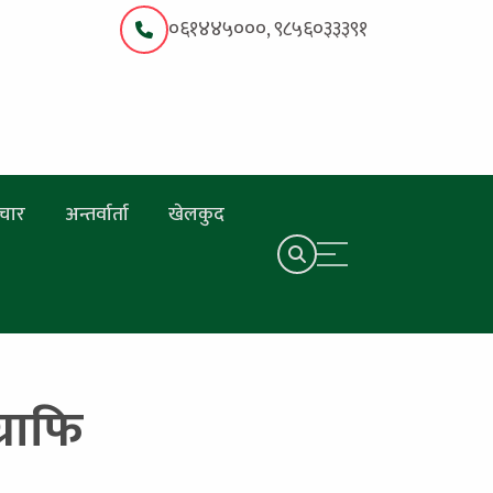
०६१४४५०००, ९८५६०३३३९१
चार
अन्तर्वार्ता
खेलकुद
्राफि