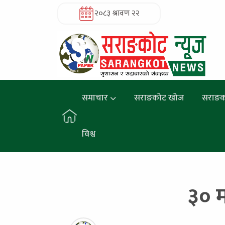
२०८३ श्रावण २२
समाचार
सराङकोट खोज
सराङक
विश्व
३० म