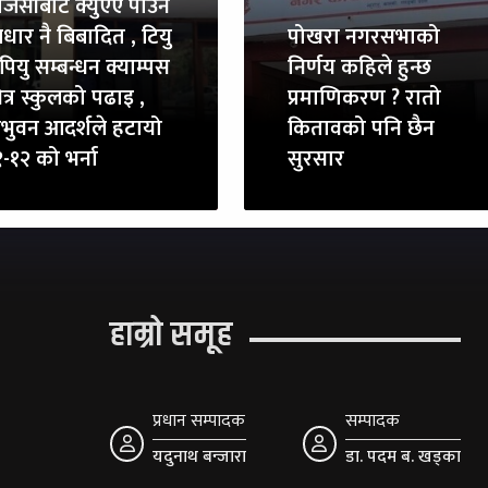
ुजिसीबाट क्युएए पाउने
धार नै बिबादित , टियु
पोखरा नगरसभाको
पियु सम्बन्धन क्याम्पस
निर्णय कहिले हुन्छ
त्र स्कुलको पढाइ ,
प्रमाणिकरण ? रातो
रिभुवन आदर्शले हटायो
कितावको पनि छैन
-१२ को भर्ना
सुरसार
हाम्रो समूह
प्रधान सम्पादक
सम्पादक
यदुनाथ बन्जारा
डा. पदम ब. खड्का