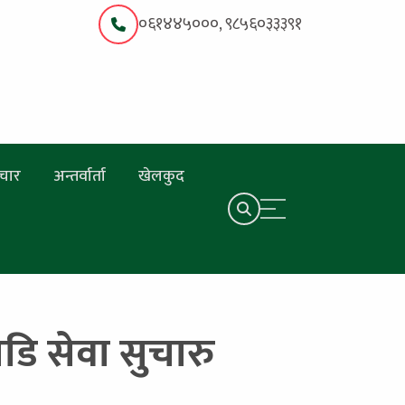
०६१४४५०००, ९८५६०३३३९१
चार
अन्तर्वार्ता
खेलकुद
ि सेवा सुचारु