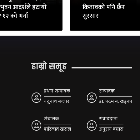
रिभुवन आदर्शले हटायो
कितावको पनि छैन
-१२ को भर्ना
सुरसार
हाम्रो समूह
प्रधान सम्पादक
सम्पादक
यदुनाथ बन्जारा
डा. पदम ब. खड्का
संचालक
संवाददाता
पारिजात खराल
अनुराग बञ्जारा