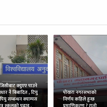
ुजिसीबाट क्युएए पाउने
धार नै बिबादित , टियु
पोखरा नगरसभाको
पियु सम्बन्धन क्याम्पस
निर्णय कहिले हुन्छ
त्र स्कुलको पढाइ ,
प्रमाणिकरण ? रातो