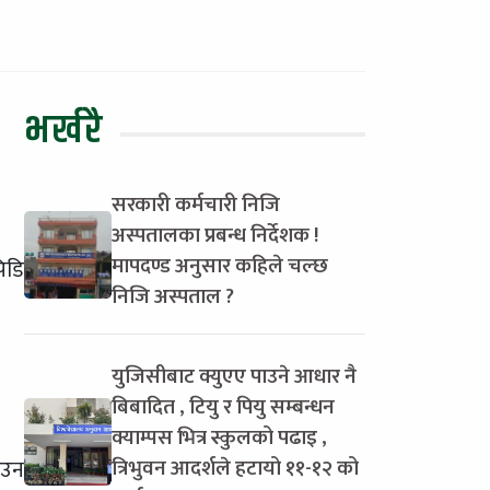
भर्खरै
सरकारी कर्मचारी निजि
अस्पतालका प्रबन्ध निर्देशक !
मापदण्ड अनुसार कहिले चल्छ
िडि
निजि अस्पताल ?
युजिसीबाट क्युएए पाउने आधार नै
बिबादित , टियु र पियु सम्बन्धन
क्याम्पस भित्र स्कुलको पढाइ ,
त्रिभुवन आदर्शले हटायो ११-१२ को
ाउन