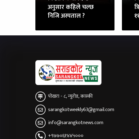
अनुसार कहिले चल्छ
त्
निजि अस्पताल ?
११
पोखरा - ८, न्युरोड, कास्की
sarangkotweekly63@gmail.com
info@sarangkotnews.com
+९७७०६१४४५०००