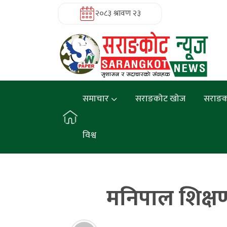
२०८३ श्रावण २३
समाचार
सराङकोट खोज
सराङक
विश्व
मनिपाल शिक्ष