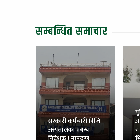
सम्बन्धित समाचार
य
सरकारी कर्मचारी निजि
आ
अस्पतालका प्रबन्ध
र 
निर्देशक ! मापदण्ड
भि