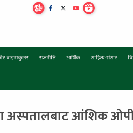
ोट वाइनाकुलर
राजनीति
आर्थिक
साहित्य-संसार
वि
ण अस्पतालबाट आंशिक ओपीड