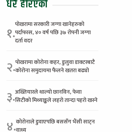
धेरै हेरिएको
पोखरामा सरकारी जग्गा खानेहरुको
१.
पर्दाफास, ४० वर्ष पछि ३७ रोपनी जग्गा
दर्ता वदर
पोखरामा कोरोना कहर, डुलुवा डाक्टरबाटै
२.
कोरोना समुदायमा फैलने खतरा बढ्यो
अख्तियारले थाल्यो छानविन, फेवा
३.
सिटीको मिथ्याङ्कले लहरो तान्दा पहरो खस्ने
कोरोनाले डुवाएपछि बससँग भैंसी साट्न
४.
वाध्य