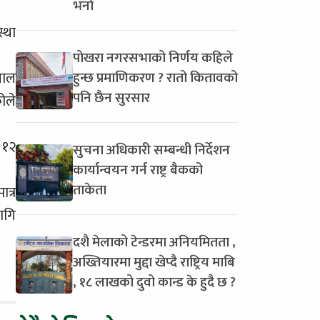
भर्ना
्था
पोखरा नगरसभाको निर्णय कहिले
पाल
हुन्छ प्रमाणिकरण ? रातो कितावको
पनि छैन सुरसार
ोले
 १२
सुचना अधिकारी सम्बन्धी निर्देशन
कार्यान्वयन गर्न राष्ट्र बैकको
ताकेता
त्र
ागि
दशै मेलाको टेन्डरमा अनियमितता ,
अख्तियारमा मुद्दा खेप्दै राष्ट्रिय माबि
, १८ लाखको दुवो कान्ड के हुदै छ ?