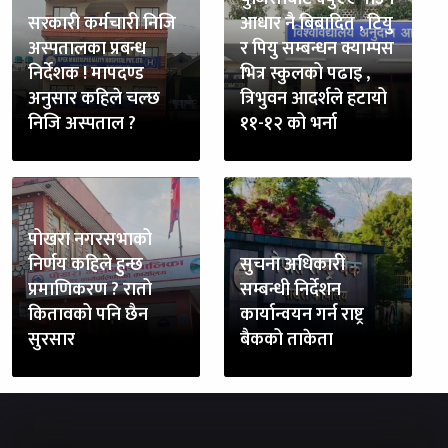
सरकारी कर्मचारी निजि
आधार नै बिबादित , टियु
अस्पतालका प्रबन्ध
र पियु सम्बन्धन क्याम्पस
निर्देशक ! मापदण्ड
भित्र स्कुलको पढाइ ,
अनुसार कहिले चल्छ
त्रिभुवन आदर्शले हटायो
निजि अस्पताल ?
११-१२ को भर्ना
पोखरा नगरसभाको
निर्णय कहिले हुन्छ
सुचना अधिकारी
प्रमाणिकरण ? रातो
सम्बन्धी निर्देशन
कितावको पनि छैन
कार्यान्वयन गर्न राष्ट्र
सुरसार
बैकको ताकेता