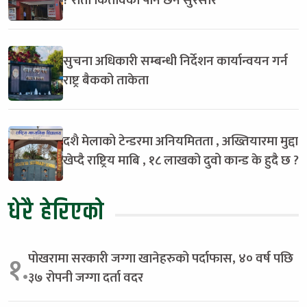
? रातो कितावको पनि छैन सुरसार
सुचना अधिकारी सम्बन्धी निर्देशन कार्यान्वयन गर्न
राष्ट्र बैकको ताकेता
दशै मेलाको टेन्डरमा अनियमितता , अख्तियारमा मुद्दा
खेप्दै राष्ट्रिय माबि , १८ लाखको दुवो कान्ड के हुदै छ ?
धेरै हेरिएको
पोखरामा सरकारी जग्गा खानेहरुको पर्दाफास, ४० वर्ष पछि
१.
३७ रोपनी जग्गा दर्ता वदर