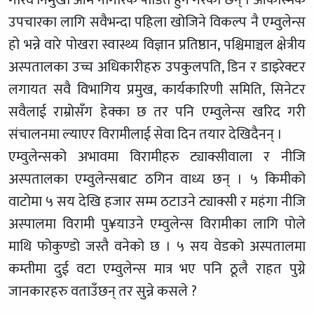
गरिव निमुखा आम नागरिक पीडित हुने गरेका छन् । आकस्मिक
उपचारका लागि सवैभन्दा पहिला खोजिने विकल्प नै एम्वुलेन्स
हो भन्ने वारे पोखरा स्वास्थ्य विज्ञान प्रतिष्ठान, पश्चिमाञ्चल क्षेत्रीय
अस्पतालका उच्च अधिकारीहरु उपकुलपति, डिन र डाइरेक्टर
लगायत सवै विभागिय प्रमुख, कार्यकारिणी समिति, सिनेटर
सवैलाई राम्रोसँग हेक्का छ तर पनि एम्वुलेन्स खरिद गरी
संचालनमा ल्याएर विरामीलाई सेवा दिन तयार देखिदैनन् ।
एम्वुलेन्सको अभावमा विरामीहरु ट्याक्सीवाला र नीजि
अस्पतालका एम्वुलेन्सबाट ठगिन वाध्य छन् । ५ किमीको
वाटोमा ५ सय देखि हजार सम्म ठटाउने ट्याक्सी र महंगा नीजि
अस्पालमा विरामी पु¥याउने एम्वुलेन्स विरामीका लागि पोले
माथि फोकुण्डो जस्तै वनेको छ । ५ सय वेडको अस्पतालमा
कम्तीमा दुई वटा एम्वुलेन्स मात्र भए पनि ठूलै राहत पुग्ने
जानकारहरु वताउँछन् तर सुन्ने कसले ?