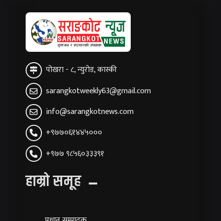
पोखरा - ८, न्युरोड, कास्की
sarangkotweekly63@gmail.com
info@sarangkotnews.com
+९७७०६१४४५०००
+९७७ ९८५६०३३३९१
हाम्रो समूह
प्रधान सम्पादक