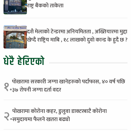
राष्ट्र बैकको ताकेता
दशै मेलाको टेन्डरमा अनियमितता , अख्तियारमा मुद्दा
खेप्दै राष्ट्रिय माबि , १८ लाखको दुवो कान्ड के हुदै छ ?
धेरै हेरिएको
पोखरामा सरकारी जग्गा खानेहरुको पर्दाफास, ४० वर्ष पछि
१.
३७ रोपनी जग्गा दर्ता वदर
पोखरामा कोरोना कहर, डुलुवा डाक्टरबाटै कोरोना
२.
समुदायमा फैलने खतरा बढ्यो