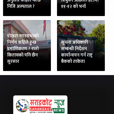
अनुसार कहिले चल्छ
त्रिभुवन आदर्शले हटायो
निजि अस्पताल ?
११-१२ को भर्ना
पोखरा नगरसभाको
निर्णय कहिले हुन्छ
सुचना अधिकारी
प्रमाणिकरण ? रातो
सम्बन्धी निर्देशन
कितावको पनि छैन
कार्यान्वयन गर्न राष्ट्र
सुरसार
बैकको ताकेता