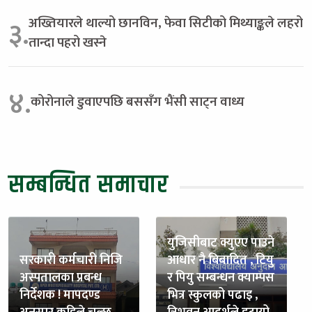
अख्तियारले थाल्यो छानविन, फेवा सिटीको मिथ्याङ्कले लहरो
३.
तान्दा पहरो खस्ने
४.
कोरोनाले डुवाएपछि बससँग भैंसी साट्न वाध्य
सम्बन्धित समाचार
युजिसीबाट क्युएए पाउने
सरकारी कर्मचारी निजि
आधार नै बिबादित , टियु
अस्पतालका प्रबन्ध
र पियु सम्बन्धन क्याम्पस
निर्देशक ! मापदण्ड
भित्र स्कुलको पढाइ ,