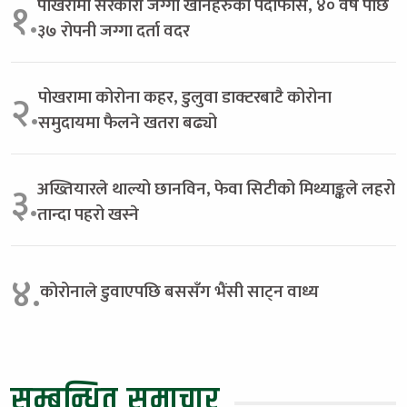
पोखरामा सरकारी जग्गा खानेहरुको पर्दाफास, ४० वर्ष पछि
१.
३७ रोपनी जग्गा दर्ता वदर
पोखरामा कोरोना कहर, डुलुवा डाक्टरबाटै कोरोना
२.
समुदायमा फैलने खतरा बढ्यो
अख्तियारले थाल्यो छानविन, फेवा सिटीको मिथ्याङ्कले लहरो
३.
तान्दा पहरो खस्ने
४.
कोरोनाले डुवाएपछि बससँग भैंसी साट्न वाध्य
सम्बन्धित समाचार