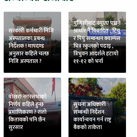
युजिसीबाट क्युएए पाउने
सरकारी कर्मचारी निजि
आधार नै बिबादित , टियु
अस्पतालका प्रबन्ध
र पियु सम्बन्धन क्याम्पस
निर्देशक ! मापदण्ड
भित्र स्कुलको पढाइ ,
अनुसार कहिले चल्छ
त्रिभुवन आदर्शले हटायो
निजि अस्पताल ?
११-१२ को भर्ना
पोखरा नगरसभाको
निर्णय कहिले हुन्छ
सुचना अधिकारी
प्रमाणिकरण ? रातो
सम्बन्धी निर्देशन
कितावको पनि छैन
कार्यान्वयन गर्न राष्ट्र
सुरसार
बैकको ताकेता