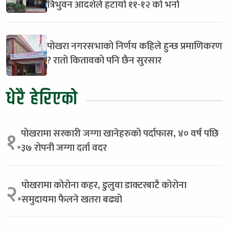
त्रिभुवन आदर्शले हटायो ११-१२ को भर्ना
पोखरा नगरसभाको निर्णय कहिले हुन्छ प्रमाणिकरण
? रातो कितावको पनि छैन सुरसार
धेरै हेरिएको
पोखरामा सरकारी जग्गा खानेहरुको पर्दाफास, ४० वर्ष पछि
१.
३७ रोपनी जग्गा दर्ता वदर
पोखरामा कोरोना कहर, डुलुवा डाक्टरबाटै कोरोना
२.
समुदायमा फैलने खतरा बढ्यो