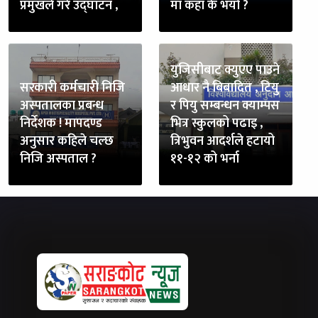
प्रमुखले गरे उद्घाटन ,
मा कहाँ के भयो ?
युजिसीबाट क्युएए पाउने
सरकारी कर्मचारी निजि
आधार नै बिबादित , टियु
अस्पतालका प्रबन्ध
र पियु सम्बन्धन क्याम्पस
निर्देशक ! मापदण्ड
भित्र स्कुलको पढाइ ,
अनुसार कहिले चल्छ
त्रिभुवन आदर्शले हटायो
निजि अस्पताल ?
११-१२ को भर्ना