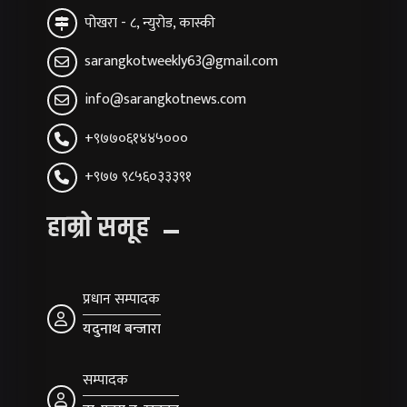
पोखरा - ८, न्युरोड, कास्की
sarangkotweekly63@gmail.com
info@sarangkotnews.com
+९७७०६१४४५०००
+९७७ ९८५६०३३३९१
हाम्रो समूह
प्रधान सम्पादक
यदुनाथ बन्जारा
सम्पादक