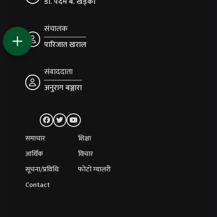
डा. पदम ब. खड्का
संचालक
पारिजात खराल
संवाददाता
अनुराग बञ्जारा
समाचार
शिक्षा
आर्थिक
विचार
सूचना/प्रविधि
फोटो ग्यालरी
Contact