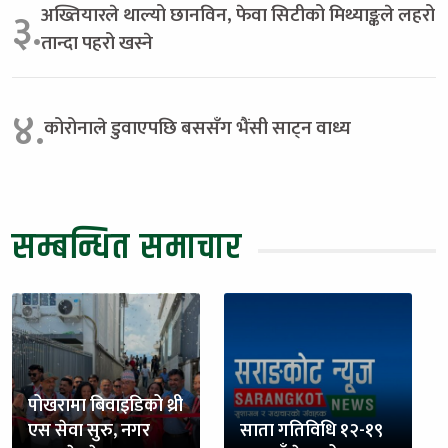
अख्तियारले थाल्यो छानविन, फेवा सिटीको मिथ्याङ्कले लहरो
३.
तान्दा पहरो खस्ने
४.
कोरोनाले डुवाएपछि बससँग भैंसी साट्न वाध्य
सम्बन्धित समाचार
पोखरामा बिवाइडिको थ्री
एस सेवा सुरु, नगर
साता गतिविधि १२-१९