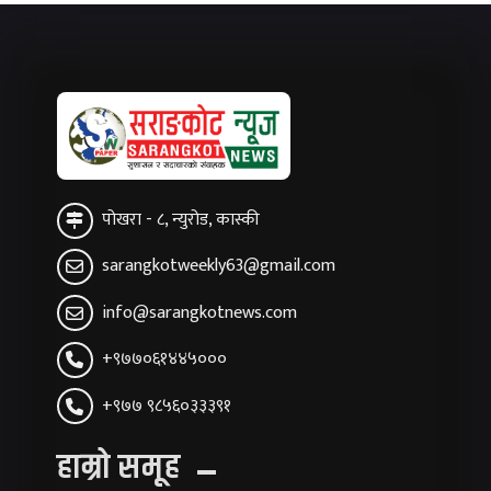
पोखरा - ८, न्युरोड, कास्की
sarangkotweekly63@gmail.com
info@sarangkotnews.com
+९७७०६१४४५०००
+९७७ ९८५६०३३३९१
हाम्रो समूह