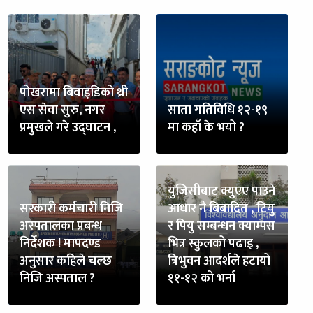
पोखरामा बिवाइडिको थ्री
एस सेवा सुरु, नगर
साता गतिविधि १२-१९
प्रमुखले गरे उद्घाटन ,
मा कहाँ के भयो ?
युजिसीबाट क्युएए पाउने
सरकारी कर्मचारी निजि
आधार नै बिबादित , टियु
अस्पतालका प्रबन्ध
र पियु सम्बन्धन क्याम्पस
निर्देशक ! मापदण्ड
भित्र स्कुलको पढाइ ,
अनुसार कहिले चल्छ
त्रिभुवन आदर्शले हटायो
निजि अस्पताल ?
११-१२ को भर्ना