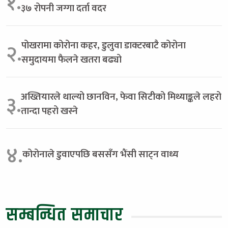
१.
३७ रोपनी जग्गा दर्ता वदर
पोखरामा कोरोना कहर, डुलुवा डाक्टरबाटै कोरोना
२.
समुदायमा फैलने खतरा बढ्यो
अख्तियारले थाल्यो छानविन, फेवा सिटीको मिथ्याङ्कले लहरो
३.
तान्दा पहरो खस्ने
४.
कोरोनाले डुवाएपछि बससँग भैंसी साट्न वाध्य
सम्बन्धित समाचार