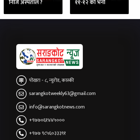
निजि अस्पताल ?
११-१२ को भर्ना
पोखरा - ८, न्युरोड, कास्की
sarangkotweekly63@gmail.com
info@sarangkotnews.com
+९७७०६१४४५०००
+९७७ ९८५६०३३३९१