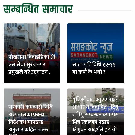
सम्बन्धित समाचार
पोखरामा बिवाइडिको थ्री
एस सेवा सुरु, नगर
साता गतिविधि १२-१९
प्रमुखले गरे उद्घाटन ,
मा कहाँ के भयो ?
युजिसीबाट क्युएए पाउने
सरकारी कर्मचारी निजि
आधार नै बिबादित , टियु
अस्पतालका प्रबन्ध
र पियु सम्बन्धन क्याम्पस
निर्देशक ! मापदण्ड
भित्र स्कुलको पढाइ ,
अनुसार कहिले चल्छ
त्रिभुवन आदर्शले हटायो