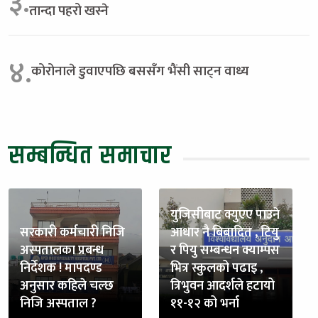
३.
तान्दा पहरो खस्ने
४.
कोरोनाले डुवाएपछि बससँग भैंसी साट्न वाध्य
सम्बन्धित समाचार
युजिसीबाट क्युएए पाउने
सरकारी कर्मचारी निजि
आधार नै बिबादित , टियु
अस्पतालका प्रबन्ध
र पियु सम्बन्धन क्याम्पस
निर्देशक ! मापदण्ड
भित्र स्कुलको पढाइ ,
अनुसार कहिले चल्छ
त्रिभुवन आदर्शले हटायो
निजि अस्पताल ?
११-१२ को भर्ना