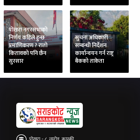
पोखरा नगरसभाको
निर्णय कहिले हुन्छ
सुचना अधिकारी
प्रमाणिकरण ? रातो
सम्बन्धी निर्देशन
कितावको पनि छैन
कार्यान्वयन गर्न राष्ट्र
सुरसार
बैकको ताकेता
पोखरा - ८, न्युरोड, कास्की