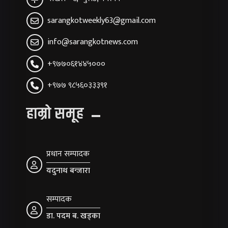
sarangkotweekly63@gmail.com
info@sarangkotnews.com
+९७७०६१४४५०००
+९७७ ९८५६०३३३९१
हाम्रो समूह
प्रधान सम्पादक
यदुनाथ बन्जारा
सम्पादक
डा. पदम ब. खड्का