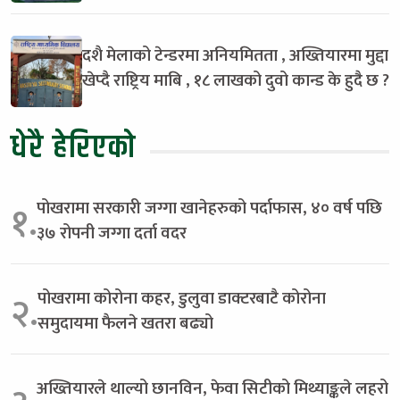
दशै मेलाको टेन्डरमा अनियमितता , अख्तियारमा मुद्दा
खेप्दै राष्ट्रिय माबि , १८ लाखको दुवो कान्ड के हुदै छ ?
धेरै हेरिएको
पोखरामा सरकारी जग्गा खानेहरुको पर्दाफास, ४० वर्ष पछि
१.
३७ रोपनी जग्गा दर्ता वदर
पोखरामा कोरोना कहर, डुलुवा डाक्टरबाटै कोरोना
२.
समुदायमा फैलने खतरा बढ्यो
अख्तियारले थाल्यो छानविन, फेवा सिटीको मिथ्याङ्कले लहरो