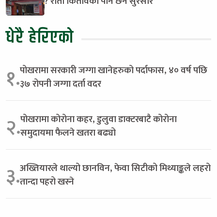
? रातो कितावको पनि छैन सुरसार
धेरै हेरिएको
पोखरामा सरकारी जग्गा खानेहरुको पर्दाफास, ४० वर्ष पछि
१.
३७ रोपनी जग्गा दर्ता वदर
पोखरामा कोरोना कहर, डुलुवा डाक्टरबाटै कोरोना
२.
समुदायमा फैलने खतरा बढ्यो
अख्तियारले थाल्यो छानविन, फेवा सिटीको मिथ्याङ्कले लहरो
३.
तान्दा पहरो खस्ने