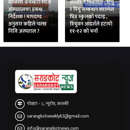
सरकारी कर्मचारी निजि
आधार नै बिबादित , टियु
अस्पतालका प्रबन्ध
र पियु सम्बन्धन क्याम्पस
निर्देशक ! मापदण्ड
भित्र स्कुलको पढाइ ,
अनुसार कहिले चल्छ
त्रिभुवन आदर्शले हटायो
निजि अस्पताल ?
११-१२ को भर्ना
पोखरा - ८, न्युरोड, कास्की
sarangkotweekly63@gmail.com
info@sarangkotnews.com