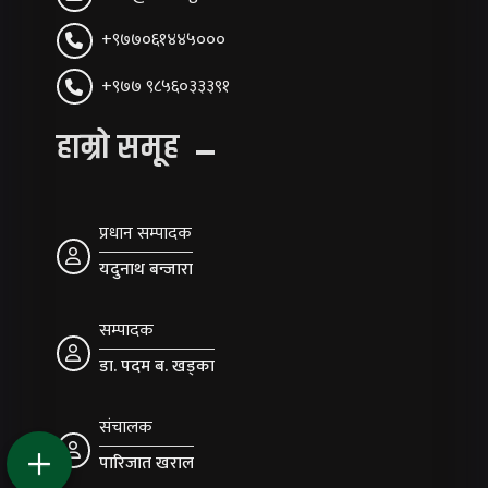
+९७७०६१४४५०००
+९७७ ९८५६०३३३९१
हाम्रो समूह
प्रधान सम्पादक
यदुनाथ बन्जारा
सम्पादक
डा. पदम ब. खड्का
संचालक
पारिजात खराल