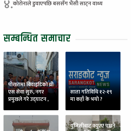
४.
कोरोनाले डुवाएपछि बससँग भैंसी साट्न वाध्य
सम्बन्धित समाचार
पोखरामा बिवाइडिको थ्री
एस सेवा सुरु, नगर
साता गतिविधि १२-१९
प्रमुखले गरे उद्घाटन ,
मा कहाँ के भयो ?
युजिसीबाट क्युएए पाउने