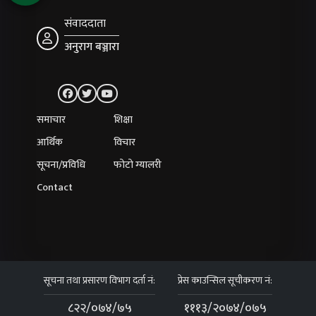
संवाददाता
अनुराग बञ्जारा
समाचार
शिक्षा
आर्थिक
विचार
सूचना/प्रविधि
फोटो ग्यालरी
Contact
सूचना तथा प्रसारण विभाग दर्ता नं:
प्रेस काउन्सिल सूचीकरण नं:
८२२/०७४/७५
१११३/२०७४/०७५