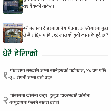
राष्ट्र बैकको ताकेता
दशै मेलाको टेन्डरमा अनियमितता , अख्तियारमा मुद्दा
खेप्दै राष्ट्रिय माबि , १८ लाखको दुवो कान्ड के हुदै छ ?
धेरै हेरिएको
पोखरामा सरकारी जग्गा खानेहरुको पर्दाफास, ४० वर्ष पछि
१.
३७ रोपनी जग्गा दर्ता वदर
पोखरामा कोरोना कहर, डुलुवा डाक्टरबाटै कोरोना
२.
समुदायमा फैलने खतरा बढ्यो