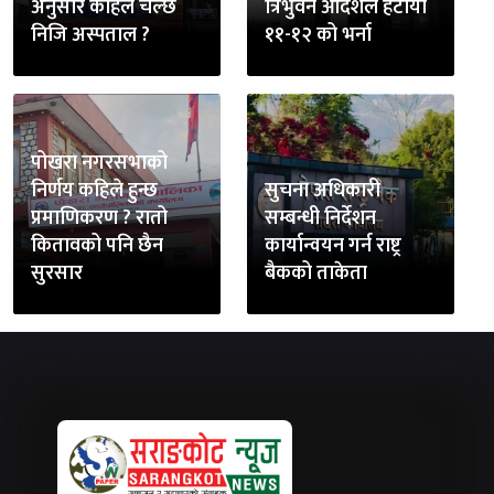
अनुसार कहिले चल्छ
त्रिभुवन आदर्शले हटायो
निजि अस्पताल ?
११-१२ को भर्ना
पोखरा नगरसभाको
निर्णय कहिले हुन्छ
सुचना अधिकारी
प्रमाणिकरण ? रातो
सम्बन्धी निर्देशन
कितावको पनि छैन
कार्यान्वयन गर्न राष्ट्र
सुरसार
बैकको ताकेता