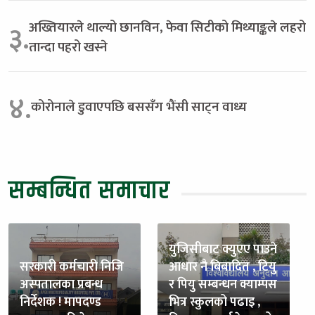
अख्तियारले थाल्यो छानविन, फेवा सिटीको मिथ्याङ्कले लहरो
३.
तान्दा पहरो खस्ने
४.
कोरोनाले डुवाएपछि बससँग भैंसी साट्न वाध्य
सम्बन्धित समाचार
युजिसीबाट क्युएए पाउने
सरकारी कर्मचारी निजि
आधार नै बिबादित , टियु
अस्पतालका प्रबन्ध
र पियु सम्बन्धन क्याम्पस
निर्देशक ! मापदण्ड
भित्र स्कुलको पढाइ ,