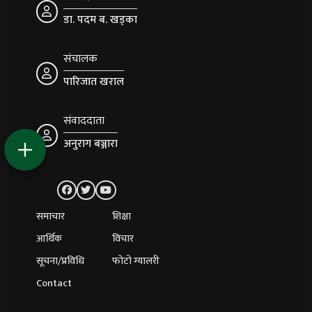
डा. पदम ब. खड्का
संचालक
पारिजात खराल
संवाददाता
अनुराग बञ्जारा
समाचार
शिक्षा
आर्थिक
विचार
सूचना/प्रविधि
फोटो ग्यालरी
Contact