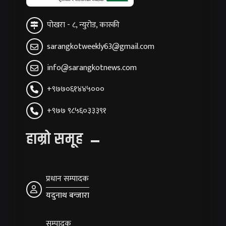
पोखरा - ८, न्युरोड, कास्की
sarangkotweekly63@gmail.com
info@sarangkotnews.com
+९७७०६१४४५०००
+९७७ ९८५६०३३३९१
हाम्रो समूह
प्रधान सम्पादक
यदुनाथ बन्जारा
सम्पादक