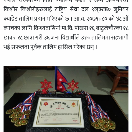
नेपाल सरकारको निति बमोजिम कक्षा ९ सम्म अध्ययनरत
किशोर किशोरीहरुलाई राष्ट्रिय सेवा दल ९ल्ऋऋ० जुनियर
क्याडेट तालिम प्रदान गरिएको छ । आ.व. २०७९÷८० को ४८ औं
व्याचका लागि विन्ध्यवासिनी मा.वि. पोखरा १६ बाटुलेचौरका १८
छात्र र १८ छात्रा गरी ३६ जना विद्यार्थीले उक्त तालिममा सहभागी
भई सफलता पूर्वक तालिम हासिल गरेका छन् ।