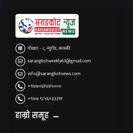
पोखरा - ८, न्युरोड, कास्की
sarangkotweekly63@gmail.com
info@sarangkotnews.com
+९७७०६१४४५०००
+९७७ ९८५६०३३३९१
हाम्रो समूह