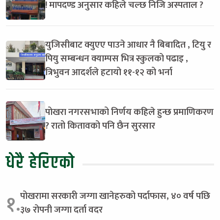
! मापदण्ड अनुसार कहिले चल्छ निजि अस्पताल ?
युजिसीबाट क्युएए पाउने आधार नै बिबादित , टियु र
पियु सम्बन्धन क्याम्पस भित्र स्कुलको पढाइ ,
त्रिभुवन आदर्शले हटायो ११-१२ को भर्ना
पोखरा नगरसभाको निर्णय कहिले हुन्छ प्रमाणिकरण
? रातो कितावको पनि छैन सुरसार
धेरै हेरिएको
पोखरामा सरकारी जग्गा खानेहरुको पर्दाफास, ४० वर्ष पछि
१.
३७ रोपनी जग्गा दर्ता वदर