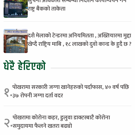
सुचना अधिकारी सम्बन्धी निर्देशन कार्यान्वयन गर्न
राष्ट्र बैकको ताकेता
दशै मेलाको टेन्डरमा अनियमितता , अख्तियारमा मुद्दा
खेप्दै राष्ट्रिय माबि , १८ लाखको दुवो कान्ड के हुदै छ ?
धेरै हेरिएको
पोखरामा सरकारी जग्गा खानेहरुको पर्दाफास, ४० वर्ष पछि
१.
३७ रोपनी जग्गा दर्ता वदर
पोखरामा कोरोना कहर, डुलुवा डाक्टरबाटै कोरोना
२.
समुदायमा फैलने खतरा बढ्यो