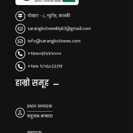
पोखरा - ८, न्युरोड, कास्की
sarangkotweekly63@gmail.com
info@sarangkotnews.com
+९७७०६१४४५०००
+९७७ ९८५६०३३३९१
हाम्रो समूह
प्रधान सम्पादक
यदुनाथ बन्जारा
सम्पादक