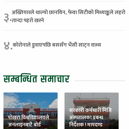
अख्तियारले थाल्यो छानविन, फेवा सिटीको मिथ्याङ्कले लहरो
३.
तान्दा पहरो खस्ने
४.
कोरोनाले डुवाएपछि बससँग भैंसी साट्न वाध्य
सम्बन्धित समाचार
सरकारी कर्मचारी निजि
पोखरा विश्वविद्यालयले
अस्पतालका प्रबन्ध
अनलाइनबाटै बोर्ड
निर्देशक ! मापदण्ड