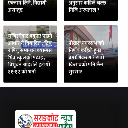
एक्जाम लिने, विद्यार्थी
अनुसार कहिले चल्छ
असन्तुष्ट
निजि अस्पताल ?
युजिसीबाट क्युएए पाउने
आधार नै बिबादित , टियु
पोखरा नगरसभाको
र पियु सम्बन्धन क्याम्पस
निर्णय कहिले हुन्छ
भित्र स्कुलको पढाइ ,
प्रमाणिकरण ? रातो
त्रिभुवन आदर्शले हटायो
कितावको पनि छैन
११-१२ को भर्ना
सुरसार