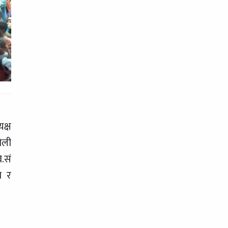
क्ष
ोली
ि.सं
ा र