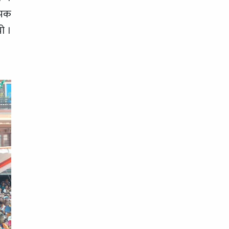
ापक
ो ।