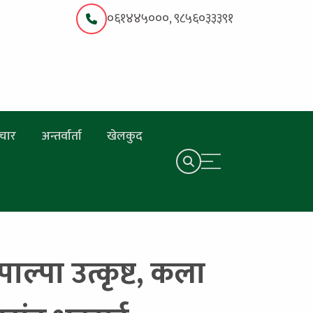
०६१४४५०००, ९८५६०३३३९१
चार
अन्तर्वार्ता
खेलकुद
ाल्पा उत्कृष्ट, कला