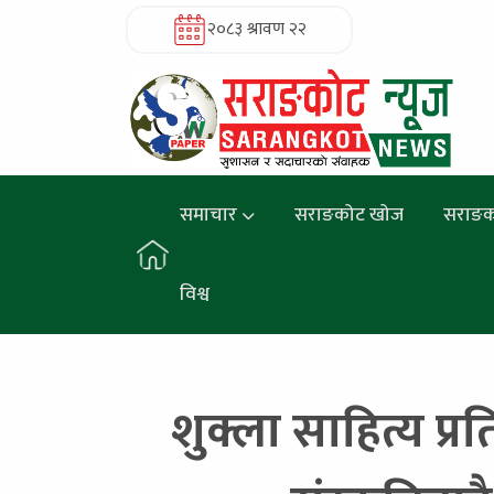
२०८३ श्रावण २२
समाचार
सराङकोट खोज
सराङक
विश्व
शुक्ला साहित्य प्र