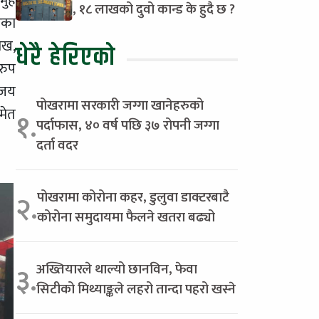
मुह
, १८ लाखको दुवो कान्ड के हुदै छ ?
रेका
ाख,
धेरै हेरिएको
रुप
ंजय
पोखरामा सरकारी जग्गा खानेहरुको
मेत
१.
पर्दाफास, ४० वर्ष पछि ३७ रोपनी जग्गा
दर्ता वदर
पोखरामा कोरोना कहर, डुलुवा डाक्टरबाटै
२.
कोरोना समुदायमा फैलने खतरा बढ्यो
अख्तियारले थाल्यो छानविन, फेवा
३.
सिटीको मिथ्याङ्कले लहरो तान्दा पहरो खस्ने