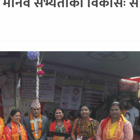
टै मानव सभ्यताको विकासः सा