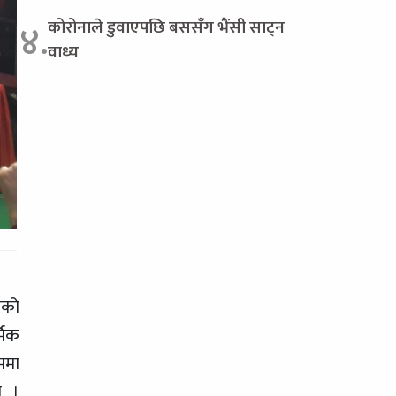
कोरोनाले डुवाएपछि बससँग भैंसी साट्न
४.
वाध्य
ाको
मिक
रममा
ो ।