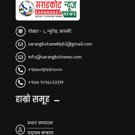
पोखरा - ८, न्युरोड, कास्की
sarangkotweekly63@gmail.com
info@sarangkotnews.com
+९७७०६१४४५०००
+९७७ ९८५६०३३३९१
हाम्रो समूह
प्रधान सम्पादक
यदुनाथ बन्जारा