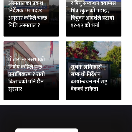
अस्पतालका प्रबन्ध
र पियु सम्बन्धन क्याम्पस
निर्देशक ! मापदण्ड
भित्र स्कुलको पढाइ ,
अनुसार कहिले चल्छ
त्रिभुवन आदर्शले हटायो
निजि अस्पताल ?
११-१२ को भर्ना
पोखरा नगरसभाको
निर्णय कहिले हुन्छ
सुचना अधिकारी
प्रमाणिकरण ? रातो
सम्बन्धी निर्देशन
कितावको पनि छैन
कार्यान्वयन गर्न राष्ट्र
सुरसार
बैकको ताकेता