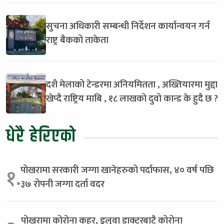
सुचना अधिकारी सम्बन्धी निर्देशन कार्यान्वयन गर्न
राष्ट्र बैकको ताकेता
दशै मेलाको टेन्डरमा अनियमितता , अख्तियारमा मुद्दा
खेप्दै राष्ट्रिय माबि , १८ लाखको दुवो कान्ड के हुदै छ ?
धेरै हेरिएको
पोखरामा सरकारी जग्गा खानेहरुको पर्दाफास, ४० वर्ष पछि
१.
३७ रोपनी जग्गा दर्ता वदर
पोखरामा कोरोना कहर, डुलुवा डाक्टरबाटै कोरोना