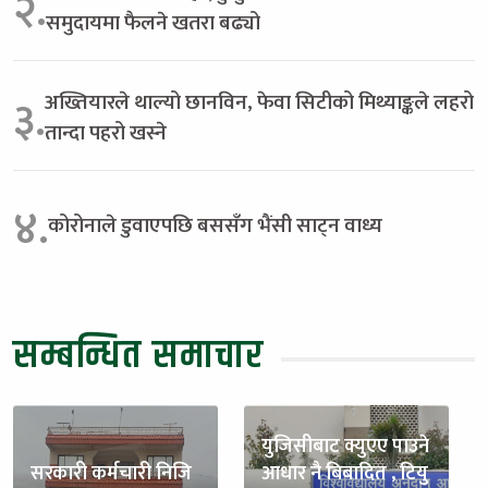
२.
समुदायमा फैलने खतरा बढ्यो
अख्तियारले थाल्यो छानविन, फेवा सिटीको मिथ्याङ्कले लहरो
३.
तान्दा पहरो खस्ने
४.
कोरोनाले डुवाएपछि बससँग भैंसी साट्न वाध्य
सम्बन्धित समाचार
युजिसीबाट क्युएए पाउने
सरकारी कर्मचारी निजि
आधार नै बिबादित , टियु