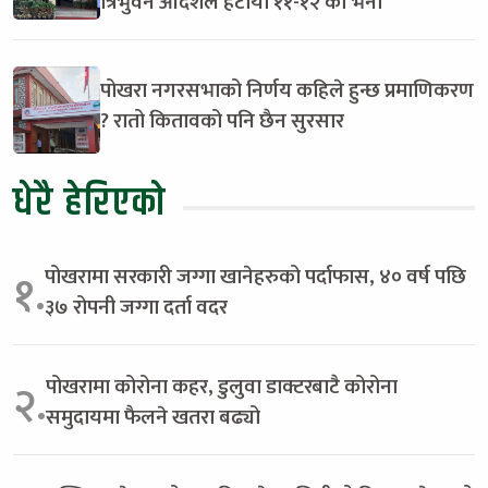
त्रिभुवन आदर्शले हटायो ११-१२ को भर्ना
पोखरा नगरसभाको निर्णय कहिले हुन्छ प्रमाणिकरण
? रातो कितावको पनि छैन सुरसार
धेरै हेरिएको
पोखरामा सरकारी जग्गा खानेहरुको पर्दाफास, ४० वर्ष पछि
१.
३७ रोपनी जग्गा दर्ता वदर
पोखरामा कोरोना कहर, डुलुवा डाक्टरबाटै कोरोना
२.
समुदायमा फैलने खतरा बढ्यो