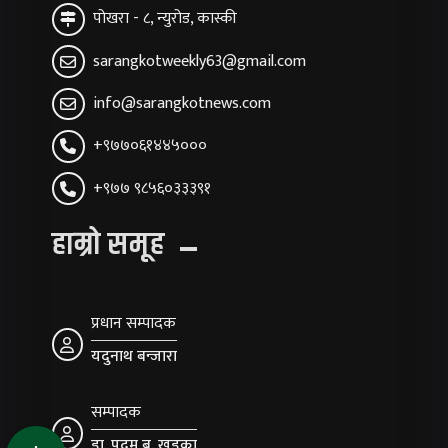
पोखरा - ८, न्युरोड, कास्की
sarangkotweekly63@gmail.com
info@sarangkotnews.com
+९७७०६१४४५०००
+९७७ ९८५६०३३३९१
हाम्रो समूह
प्रधान सम्पादक
यदुनाथ बन्जारा
सम्पादक
डा. पदम ब. खड्का