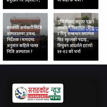
प्रमुखले गरे उद्घाटन ,
मा कहाँ के भयो ?
युजिसीबाट क्युएए पाउने
सरकारी कर्मचारी निजि
आधार नै बिबादित , टियु
अस्पतालका प्रबन्ध
र पियु सम्बन्धन क्याम्पस
निर्देशक ! मापदण्ड
भित्र स्कुलको पढाइ ,
अनुसार कहिले चल्छ
त्रिभुवन आदर्शले हटायो
निजि अस्पताल ?
११-१२ को भर्ना