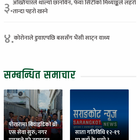
अख्तियारले थाल्यो छानविन, फेवा सिटीको मिथ्याङ्कले लहरो
३.
तान्दा पहरो खस्ने
४.
कोरोनाले डुवाएपछि बससँग भैंसी साट्न वाध्य
सम्बन्धित समाचार
पोखरामा बिवाइडिको थ्री
एस सेवा सुरु, नगर
साता गतिविधि १२-१९