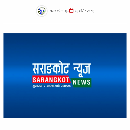
सराङकोट न्यूज
११ मंसिर २०८१