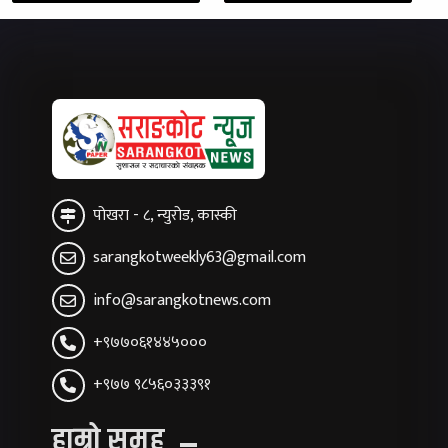
पोखरा - ८, न्युरोड, कास्की
sarangkotweekly63@gmail.com
info@sarangkotnews.com
+९७७०६१४४५०००
+९७७ ९८५६०३३३९१
हाम्रो समूह