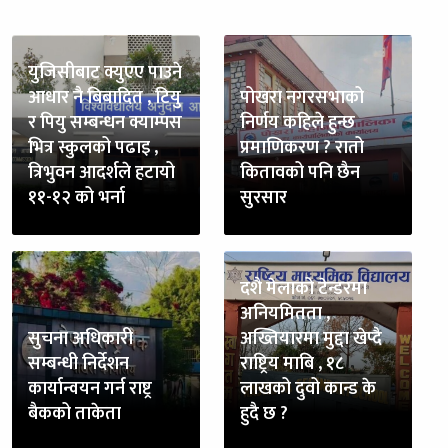
युजिसीबाट क्युएए पाउने
आधार नै बिबादित , टियु
पोखरा नगरसभाको
र पियु सम्बन्धन क्याम्पस
निर्णय कहिले हुन्छ
भित्र स्कुलको पढाइ ,
प्रमाणिकरण ? रातो
त्रिभुवन आदर्शले हटायो
कितावको पनि छैन
११-१२ को भर्ना
सुरसार
दशै मेलाको टेन्डरमा
अनियमितता ,
सुचना अधिकारी
अख्तियारमा मुद्दा खेप्दै
सम्बन्धी निर्देशन
राष्ट्रिय माबि , १८
कार्यान्वयन गर्न राष्ट्र
लाखको दुवो कान्ड के
बैकको ताकेता
हुदै छ ?