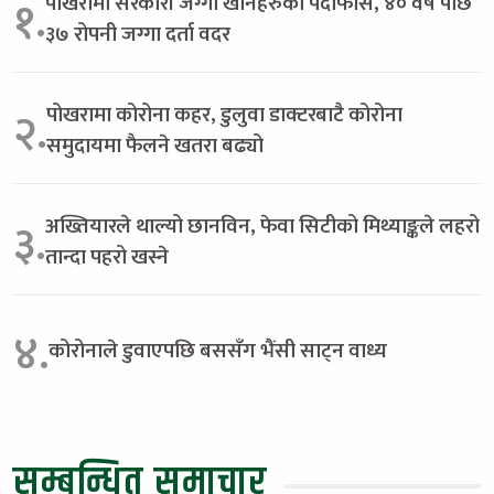
पोखरामा सरकारी जग्गा खानेहरुको पर्दाफास, ४० वर्ष पछि
१.
३७ रोपनी जग्गा दर्ता वदर
पोखरामा कोरोना कहर, डुलुवा डाक्टरबाटै कोरोना
२.
समुदायमा फैलने खतरा बढ्यो
अख्तियारले थाल्यो छानविन, फेवा सिटीको मिथ्याङ्कले लहरो
३.
तान्दा पहरो खस्ने
४.
कोरोनाले डुवाएपछि बससँग भैंसी साट्न वाध्य
सम्बन्धित समाचार