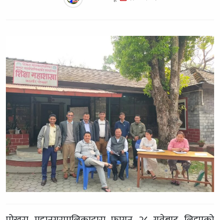
पोखरा महानगरपालिकाद्वारा फागुन २८ गतेबाट लिइएको