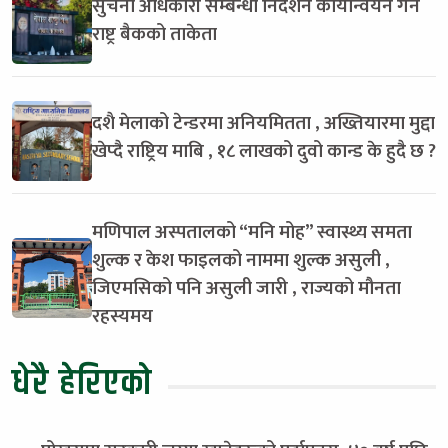
सुचना अधिकारी सम्बन्धी निर्देशन कार्यान्वयन गर्न
राष्ट्र बैकको ताकेता
दशै मेलाको टेन्डरमा अनियमितता , अख्तियारमा मुद्दा
खेप्दै राष्ट्रिय माबि , १८ लाखको दुवो कान्ड के हुदै छ ?
मणिपाल अस्पतालको “मनि मोह” स्वास्थ्य समता
शुल्क र केश फाइलको नाममा शुल्क असुली ,
जिएमसिको पनि असुली जारी , राज्यको मौनता
रहस्यमय
धेरै हेरिएको