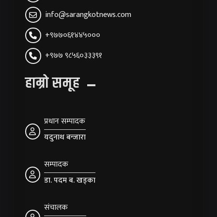
info@sarangkotnews.com
+९७७०६१४४५०००
+९७७ ९८५६०३३३९१
हाम्रो समूह
प्रधान सम्पादक
यदुनाथ बन्जारा
सम्पादक
डा. पदम ब. खड्का
संचालक