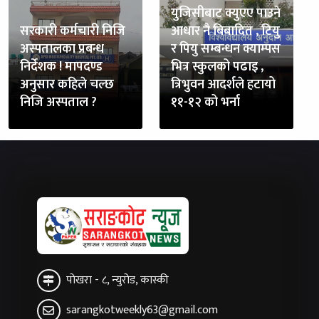
युजिसीबाट क्युएए पाउने
सरकारी कर्मचारी निजि
आधार नै बिबादित , टियु
अस्पतालका प्रबन्ध
र पियु सम्बन्धन क्याम्पस
निर्देशक ! मापदण्ड
भित्र स्कुलको पढाइ ,
अनुसार कहिले चल्छ
त्रिभुवन आदर्शले हटायो
निजि अस्पताल ?
११-१२ को भर्ना
पोखरा - ८, न्युरोड, कास्की
sarangkotweekly63@gmail.com