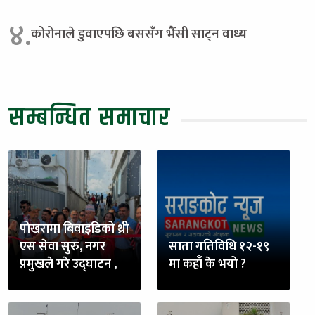
४.
कोरोनाले डुवाएपछि बससँग भैंसी साट्न वाध्य
सम्बन्धित समाचार
पोखरामा बिवाइडिको थ्री
एस सेवा सुरु, नगर
साता गतिविधि १२-१९
प्रमुखले गरे उद्घाटन ,
मा कहाँ के भयो ?