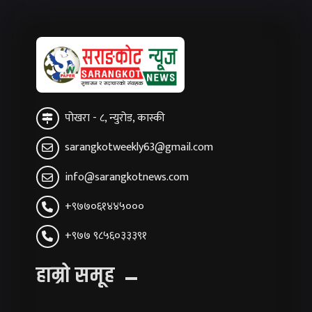
पोखरा - ८, न्युरोड, कास्की
sarangkotweekly63@gmail.com
info@sarangkotnews.com
+९७७०६१४४५०००
+९७७ ९८५६०३३३९१
हाम्रो समूह