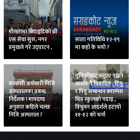
पोखरामा बिवाइडिको थ्री
एस सेवा सुरु, नगर
साता गतिविधि १२-१९
प्रमुखले गरे उद्घाटन ,
मा कहाँ के भयो ?
युजिसीबाट क्युएए पाउने
सरकारी कर्मचारी निजि
आधार नै बिबादित , टियु
अस्पतालका प्रबन्ध
र पियु सम्बन्धन क्याम्पस
निर्देशक ! मापदण्ड
भित्र स्कुलको पढाइ ,
अनुसार कहिले चल्छ
त्रिभुवन आदर्शले हटायो
निजि अस्पताल ?
११-१२ को भर्ना