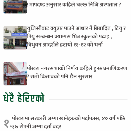
! मापदण्ड अनुसार कहिले चल्छ निजि अस्पताल ?
युजिसीबाट क्युएए पाउने आधार नै बिबादित , टियु र
पियु सम्बन्धन क्याम्पस भित्र स्कुलको पढाइ ,
त्रिभुवन आदर्शले हटायो ११-१२ को भर्ना
पोखरा नगरसभाको निर्णय कहिले हुन्छ प्रमाणिकरण
? रातो कितावको पनि छैन सुरसार
धेरै हेरिएको
पोखरामा सरकारी जग्गा खानेहरुको पर्दाफास, ४० वर्ष पछि
१.
३७ रोपनी जग्गा दर्ता वदर