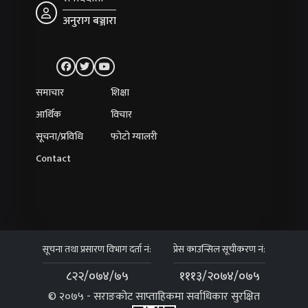
अनुराग बञ्जारा
समाचार
शिक्षा
आर्थिक
विचार
सूचना/प्रविधि
फोटो ग्यालरी
Contact
सूचना तथा प्रसारण विभाग दर्ता नं:
प्रेस काउन्सिल सूचीकरण नं:
८२२/०७४/७५
१११३/२०७४/०७५
© २०७५ - सराङकोट साप्ताहिकमा सर्वाधिकार सुरक्षित