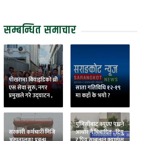
सम्बन्धित समाचार
पोखरामा बिवाइडिको थ्री
एस सेवा सुरु, नगर
साता गतिविधि १२-१९
प्रमुखले गरे उद्घाटन ,
मा कहाँ के भयो ?
युजिसीबाट क्युएए पाउने
सरकारी कर्मचारी निजि
आधार नै बिबादित , टियु
अस्पतालका प्रबन्ध
र पियु सम्बन्धन क्याम्पस