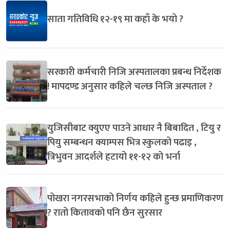
साता गतिविधि १२-१९ मा कहाँ के भयो ?
सरकारी कर्मचारी निजि अस्पतालका प्रबन्ध निर्देशक
! मापदण्ड अनुसार कहिले चल्छ निजि अस्पताल ?
युजिसीबाट क्युएए पाउने आधार नै बिबादित , टियु र
पियु सम्बन्धन क्याम्पस भित्र स्कुलको पढाइ ,
त्रिभुवन आदर्शले हटायो ११-१२ को भर्ना
पोखरा नगरसभाको निर्णय कहिले हुन्छ प्रमाणिकरण
? रातो कितावको पनि छैन सुरसार