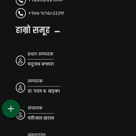
+९७७०६१४४५०००
+९७७ ९८५६०३३३९१
हाम्रो समूह
प्रधान सम्पादक
यदुनाथ बन्जारा
सम्पादक
डा. पदम ब. खड्का
संचालक
पारिजात खराल
संवाददाता