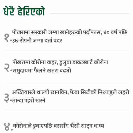
धेरै हेरिएको
पोखरामा सरकारी जग्गा खानेहरुको पर्दाफास, ४० वर्ष पछि
१.
३७ रोपनी जग्गा दर्ता वदर
पोखरामा कोरोना कहर, डुलुवा डाक्टरबाटै कोरोना
२.
समुदायमा फैलने खतरा बढ्यो
अख्तियारले थाल्यो छानविन, फेवा सिटीको मिथ्याङ्कले लहरो
३.
तान्दा पहरो खस्ने
४.
कोरोनाले डुवाएपछि बससँग भैंसी साट्न वाध्य