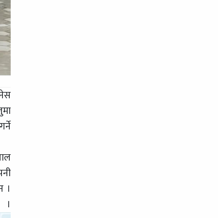
नेस
ुमा
्ने
याल
पनी
न ।
 ।