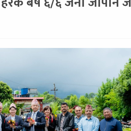
हरेक बर्ष ६/६ जना जापान ज