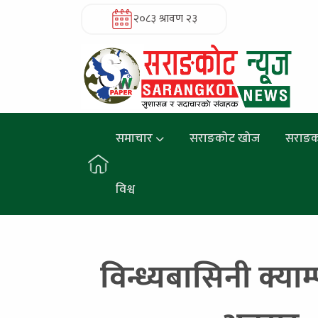
२०८३ श्रावण २३
समाचार
सराङकोट खोज
सराङक
विश्व
विन्ध्यबासिनी क्याम