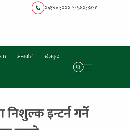
०६१४४५०००, ९८५६०३३३९१
चार
अन्तर्वार्ता
खेलकुद
िशुल्क इन्टर्न गर्ने