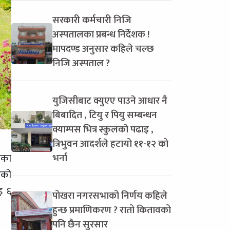
सरकारी कर्मचारी निजि
अस्पतालका प्रबन्ध निर्देशक !
मापदण्ड अनुसार कहिले चल्छ
निजि अस्पताल ?
युजिसीबाट क्युएए पाउने आधार नै
बिबादित , टियु र पियु सम्बन्धन
क्याम्पस भित्र स्कुलको पढाइ ,
त्रिभुवन आदर्शले हटायो ११-१२ को
सका
भर्ना
ेको
इ ६
पोखरा नगरसभाको निर्णय कहिले
हुन्छ प्रमाणिकरण ? रातो कितावको
पनि छैन सुरसार