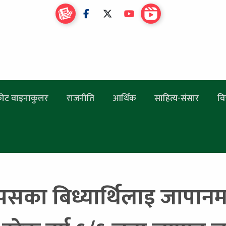
ोट वाइनाकुलर
राजनीति
आर्थिक
साहित्य-संसार
वि
्पसका बिध्यार्थिलाइ जापानमा न