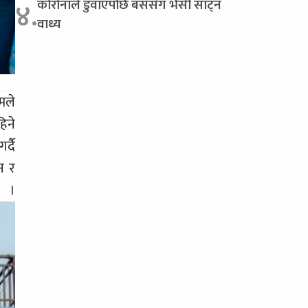
कोरोनाले डुवाएपछि बससँग भैंसी साट्न
४.
वाध्य
मले
िने
्दै
न र
।