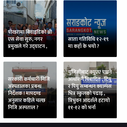
पोखरामा बिवाइडिको थ्री
एस सेवा सुरु, नगर
साता गतिविधि १२-१९
प्रमुखले गरे उद्घाटन ,
मा कहाँ के भयो ?
युजिसीबाट क्युएए पाउने
सरकारी कर्मचारी निजि
आधार नै बिबादित , टियु
अस्पतालका प्रबन्ध
र पियु सम्बन्धन क्याम्पस
निर्देशक ! मापदण्ड
भित्र स्कुलको पढाइ ,
अनुसार कहिले चल्छ
त्रिभुवन आदर्शले हटायो
निजि अस्पताल ?
११-१२ को भर्ना