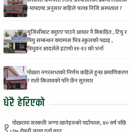
सरकारी कर्मचारी निजि अस्पतालका प्रबन्ध निर्देशक
! मापदण्ड अनुसार कहिले चल्छ निजि अस्पताल ?
युजिसीबाट क्युएए पाउने आधार नै बिबादित , टियु र
पियु सम्बन्धन क्याम्पस भित्र स्कुलको पढाइ ,
त्रिभुवन आदर्शले हटायो ११-१२ को भर्ना
पोखरा नगरसभाको निर्णय कहिले हुन्छ प्रमाणिकरण
? रातो कितावको पनि छैन सुरसार
धेरै हेरिएको
पोखरामा सरकारी जग्गा खानेहरुको पर्दाफास, ४० वर्ष पछि
१.
३७ रोपनी जग्गा दर्ता वदर