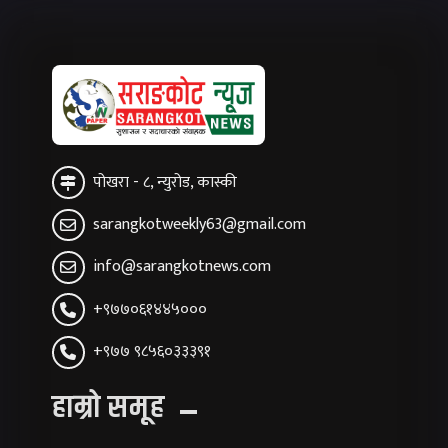
पोखरा - ८, न्युरोड, कास्की
sarangkotweekly63@gmail.com
info@sarangkotnews.com
+९७७०६१४४५०००
+९७७ ९८५६०३३३९१
हाम्रो समूह