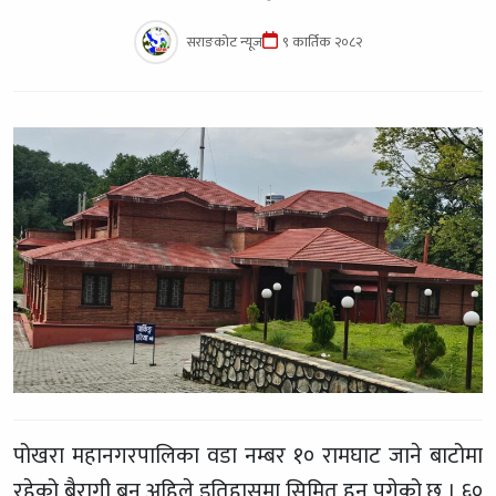
सराङकोट न्यूज
९ कार्तिक २०८२
पोखरा महानगरपालिका वडा नम्बर १० रामघाट जाने बाटोमा
रहेको बैरागी बन अहिले इतिहासमा सिमित हुन पुगेको छ । ६०