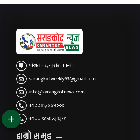
पोखरा - ८, न्युरोड, कास्की
sarangkotweekly63@gmail.com
info@sarangkotnews.com
+९७७०६१४४५०००
+९७७ ९८५६०३३३९१
हाम्रो समूह