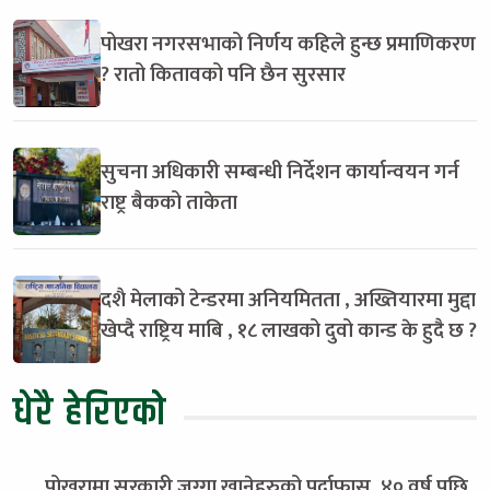
पोखरा नगरसभाको निर्णय कहिले हुन्छ प्रमाणिकरण
? रातो कितावको पनि छैन सुरसार
सुचना अधिकारी सम्बन्धी निर्देशन कार्यान्वयन गर्न
राष्ट्र बैकको ताकेता
दशै मेलाको टेन्डरमा अनियमितता , अख्तियारमा मुद्दा
खेप्दै राष्ट्रिय माबि , १८ लाखको दुवो कान्ड के हुदै छ ?
धेरै हेरिएको
पोखरामा सरकारी जग्गा खानेहरुको पर्दाफास, ४० वर्ष पछि