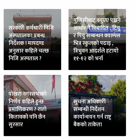
युजिसीबाट क्युएए पाउने
सरकारी कर्मचारी निजि
आधार नै बिबादित , टियु
अस्पतालका प्रबन्ध
र पियु सम्बन्धन क्याम्पस
निर्देशक ! मापदण्ड
भित्र स्कुलको पढाइ ,
अनुसार कहिले चल्छ
त्रिभुवन आदर्शले हटायो
निजि अस्पताल ?
११-१२ को भर्ना
पोखरा नगरसभाको
निर्णय कहिले हुन्छ
सुचना अधिकारी
प्रमाणिकरण ? रातो
सम्बन्धी निर्देशन
कितावको पनि छैन
कार्यान्वयन गर्न राष्ट्र
सुरसार
बैकको ताकेता