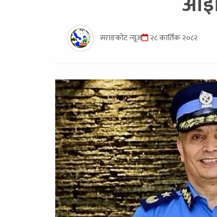
आइजि
सराङकोट न्यूज
२८ कार्तिक २०८२