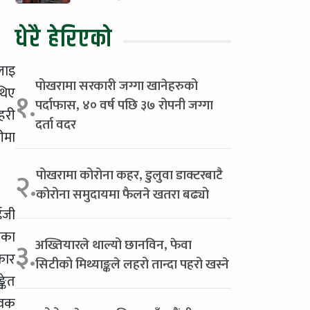
धेरै हेरिएको
लाइ
पोखरामा सरकारी जग्गा खानेहरुको
थिए
१.
पर्दाफास, ४० वर्ष पछि ३७ रोपनी जग्गा
हरी
दर्ता वदर
ीमा
पोखरामा कोरोना कहर, डुलुवा डाक्टरबाटै
२.
कोरोना समुदायमा फैलने खतरा बढ्यो
ईजी
िका
अख्तियारले थाल्यो छानविन, फेवा
३.
कार
सिटीको मिथ्याङ्कले लहरो तान्दा पहरो खस्ने
्केत
सवक