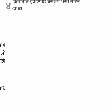
कोरोनाले डुवाएपछि बससँग भैंसी साट्न
४.
वाध्य
ागि
िलो
पछी
ाथि