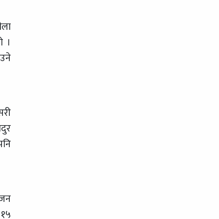
ीला
ो ।
उने
सरी
दुर
 पनि
ाजन
ख १५