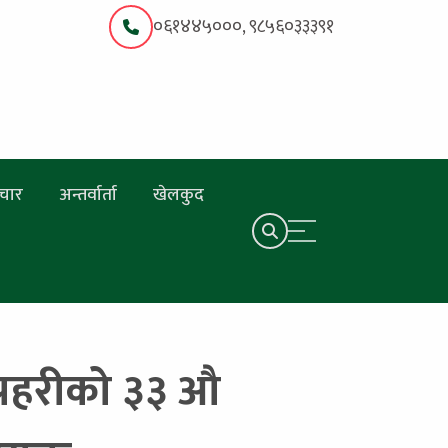
०६१४४५०००, ९८५६०३३३९१
चार
अन्तर्वार्ता
खेलकुद
्रहरीको ३३ औ