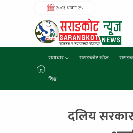
२०८३ श्रावण २५
समाचार
सराङकोट खोज
सराङक
विश्व
दलिय सरकारल