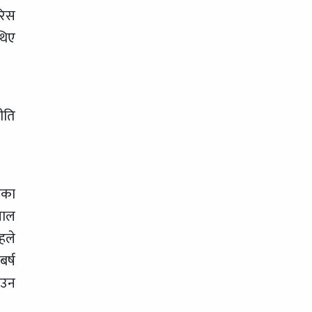
रिस
थिए
ीति
एका
पाल
हले
र्ष
ाउन