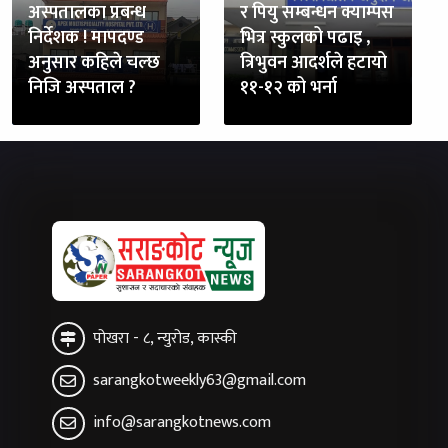
अस्पतालका प्रबन्ध
र पियु सम्बन्धन क्याम्पस
निर्देशक ! मापदण्ड
भित्र स्कुलको पढाइ ,
अनुसार कहिले चल्छ
त्रिभुवन आदर्शले हटायो
निजि अस्पताल ?
११-१२ को भर्ना
पोखरा - ८, न्युरोड, कास्की
sarangkotweekly63@gmail.com
info@sarangkotnews.com