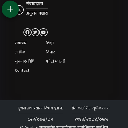
संवाददाता
अनुराग बञ्जारा
समाचार
शिक्षा
आर्थिक
विचार
सूचना/प्रविधि
फोटो ग्यालरी
Contact
सूचना तथा प्रसारण विभाग दर्ता नं:
प्रेस काउन्सिल सूचीकरण नं:
८२२/०७४/७५
१११३/२०७४/०७५
© २०७५ - सराङकोट साप्ताहिकमा सर्वाधिकार सुरक्षित