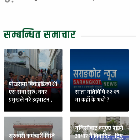
सम्बन्धित समाचार
पोखरामा बिवाइडिको थ्री
एस सेवा सुरु, नगर
साता गतिविधि १२-१९
प्रमुखले गरे उद्घाटन ,
मा कहाँ के भयो ?
युजिसीबाट क्युएए पाउने
सरकारी कर्मचारी निजि
आधार नै बिबादित , टियु