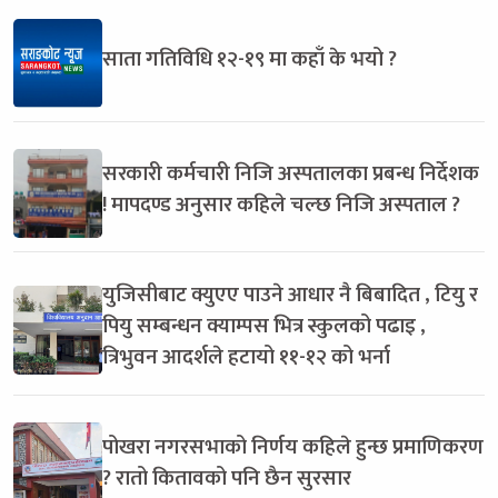
साता गतिविधि १२-१९ मा कहाँ के भयो ?
सरकारी कर्मचारी निजि अस्पतालका प्रबन्ध निर्देशक
! मापदण्ड अनुसार कहिले चल्छ निजि अस्पताल ?
युजिसीबाट क्युएए पाउने आधार नै बिबादित , टियु र
पियु सम्बन्धन क्याम्पस भित्र स्कुलको पढाइ ,
त्रिभुवन आदर्शले हटायो ११-१२ को भर्ना
पोखरा नगरसभाको निर्णय कहिले हुन्छ प्रमाणिकरण
? रातो कितावको पनि छैन सुरसार