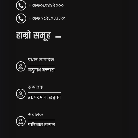
+९७७०६१४४५०००
+९७७ ९८५६०३३३९१
हाम्रो समूह
प्रधान सम्पादक
यदुनाथ बन्जारा
सम्पादक
डा. पदम ब. खड्का
संचालक
पारिजात खराल