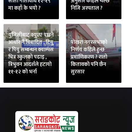
साता गतिविधि १२-१९
अनुसार कहिले चल्छ
मा कहाँ के भयो ?
निजि अस्पताल ?
युजिसीबाट क्युएए पाउने
आधार नै बिबादित , टियु
पोखरा नगरसभाको
र पियु सम्बन्धन क्याम्पस
निर्णय कहिले हुन्छ
भित्र स्कुलको पढाइ ,
प्रमाणिकरण ? रातो
त्रिभुवन आदर्शले हटायो
कितावको पनि छैन
११-१२ को भर्ना
सुरसार