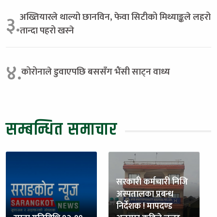
अख्तियारले थाल्यो छानविन, फेवा सिटीको मिथ्याङ्कले लहरो
३.
तान्दा पहरो खस्ने
४.
कोरोनाले डुवाएपछि बससँग भैंसी साट्न वाध्य
सम्बन्धित समाचार
सरकारी कर्मचारी निजि
अस्पतालका प्रबन्ध
निर्देशक ! मापदण्ड