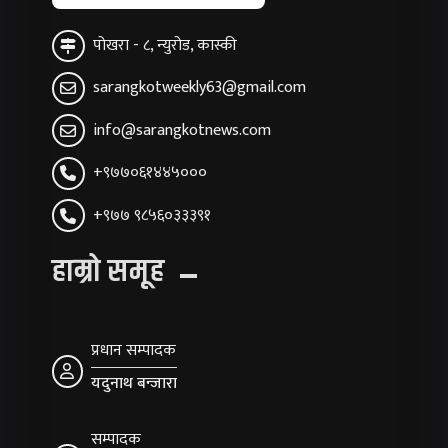
पोखरा - ८, न्युरोड, कास्की
sarangkotweekly63@gmail.com
info@sarangkotnews.com
+९७७०६१४४५०००
+९७७ ९८५६०३३३९१
हाम्रो समूह
प्रधान सम्पादक
यदुनाथ बन्जारा
सम्पादक