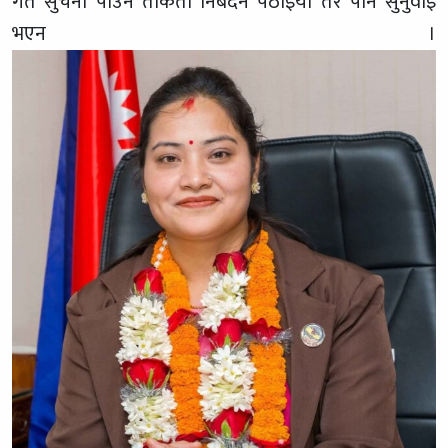
गते सुचना पाउन ताकेता निबेदन पठाइयो तर पनि सुनुवाइ
भएन ।