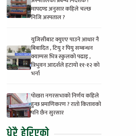
अस्पतालका प्रबन्ध निर्देशक !
मापदण्ड अनुसार कहिले चल्छ
निजि अस्पताल ?
युजिसीबाट क्युएए पाउने आधार नै
बिबादित , टियु र पियु सम्बन्धन
क्याम्पस भित्र स्कुलको पढाइ ,
त्रिभुवन आदर्शले हटायो ११-१२ को
भर्ना
पोखरा नगरसभाको निर्णय कहिले
हुन्छ प्रमाणिकरण ? रातो कितावको
पनि छैन सुरसार
धेरै हेरिएको