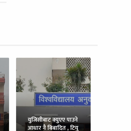
युजिसीबाट क्युएए पाउने
आधार नै बिबादित , टियु