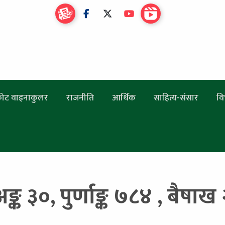
ोट वाइनाकुलर
राजनीति
आर्थिक
साहित्य-संसार
वि
अङ्क ३०, पुर्णाङ्क ७८४ , बैषाख 