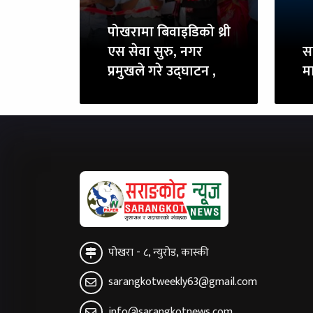
पोखरामा बिवाइडिको थ्री
एस सेवा सुरु, नगर
स
प्रमुखले गरे उद्घाटन ,
म
पोखरा - ८, न्युरोड, कास्की
sarangkotweekly63@gmail.com
info@sarangkotnews.com