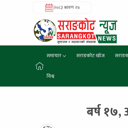
२०८३ श्रावण २४
समाचार
सराङकोट खोज
सराङक
विश्व
बर्ष १७, 