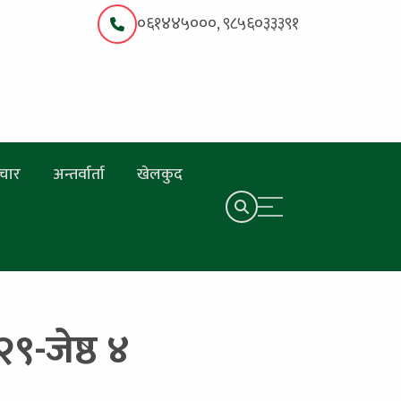
०६१४४५०००, ९८५६०३३३९१
चार
अन्तर्वार्ता
खेलकुद
२९-जेष्ठ ४