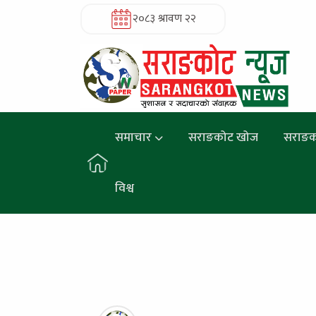
२०८३ श्रावण २२
समाचार
सराङकोट खोज
सराङक
विश्व