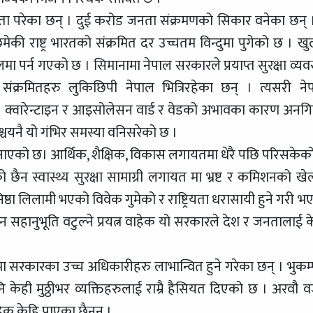
ता परेका छन् । दुई करोड जनता संक्रमणको सिकार वनेका छन् 
 राष्ट्र भारतको संक्रमित दर उच्चतम विन्दुमा पुगेको छ । खुल
मा पर्न गएको छ । सिमानामा नेपाल सरकारले प्रयाप्त सुरक्षा व्यवस
्रमितहरु लुकिछिपी नेपाल भित्रिरहेका छन् । त्यसरी ने
। क्वारेन्टाइन र आइसोलेसन वार्ड र वेडको अभावका कारण अनगिन
चयनै यो गंभिर समस्या वनिसरेको छ ।
त वनाएको छ। आर्थिक, शैक्षिक, विकास लगायतमा धेरै पछि परिसकेक
ो छैन स्वास्थ्य सुरक्षा सामाग्री लगायत मा भ्रष्ट र कमिशनको खे
्ठा लिलामी भएको विवेक गुमेको र राष्ट्रियता धरासायी हुने गरी भ
सहानुभूति वटुल्ने प्रयत्न वाहेक यो सरकारले देश र जनतालाई क
रुपमा सरकारका उच्च अधिकारीहरु लाभान्वित हुने गरेका छन् । भुकम्
ेही मुठ्ठीभर व्यक्तिहरुलाई राम्रै हैसियत दिएको छ । अरवौ व
हेक केहि पाएका छैनन् ।