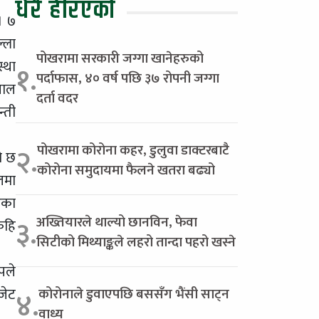
धेरै हेरिएको
। ७
्ला
पोखरामा सरकारी जग्गा खानेहरुको
्था
१.
पर्दाफास, ४० वर्ष पछि ३७ रोपनी जग्गा
पाल
दर्ता वदर
्ती
पोखरामा कोरोना कहर, डुलुवा डाक्टरबाटै
२.
ो छ
कोरोना समुदायमा फैलने खतरा बढ्यो
लमा
एका
अख्तियारले थाल्यो छानविन, फेवा
३.
ेहि
सिटीको मिथ्याङ्कले लहरो तान्दा पहरो खस्ने
पले
जेट
कोरोनाले डुवाएपछि बससँग भैंसी साट्न
४.
वाध्य