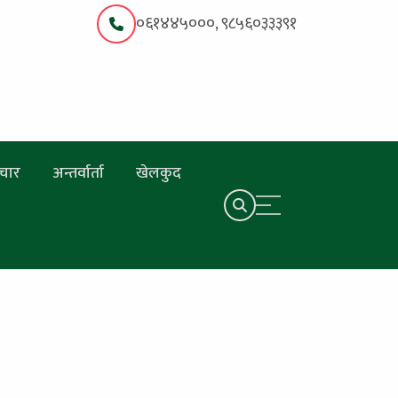
०६१४४५०००, ९८५६०३३३९१
चार
अन्तर्वार्ता
खेलकुद