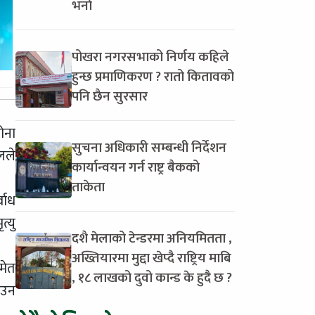
भर्ना
पोखरा नगरसभाको निर्णय कहिले
हुन्छ प्रमाणिकरण ? रातो कितावको
पनि छैन सुरसार
ोना
सुचना अधिकारी सम्बन्धी निर्देशन
लले
कार्यान्वयन गर्न राष्ट्र बैकको
ताकेता
वाध
्यु
दशै मेलाको टेन्डरमा अनियमितता ,
अख्तियारमा मुद्दा खेप्दै राष्ट्रिय माबि
मेत
, १८ लाखको दुवो कान्ड के हुदै छ ?
ाउन