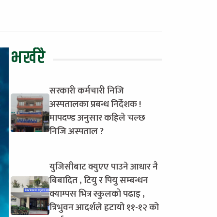
भर्खरै
सरकारी कर्मचारी निजि
अस्पतालका प्रबन्ध निर्देशक !
मापदण्ड अनुसार कहिले चल्छ
निजि अस्पताल ?
युजिसीबाट क्युएए पाउने आधार नै
बिबादित , टियु र पियु सम्बन्धन
क्याम्पस भित्र स्कुलको पढाइ ,
त्रिभुवन आदर्शले हटायो ११-१२ को